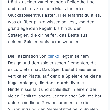
trägt zu seiner zunehmenden Beliebtheit bei
und macht es zu einem Muss für jeden
Glücksspielenthusiasten. Hier erfährst du alles,
was du über plinko wissen solltest, von den
grundlegenden Regeln bis hin zu den
Strategien, die dir helfen, das Beste aus
deinem Spielerlebnis herauszuholen.
Die Faszination von
plinko
liegt in seinem
Design und den spielerischen Elementen, die
es zu bieten hat. Das Spiel besteht aus einer
vertikalen Platte, auf der die Spieler eine kleine
Kugel ablegen, die dann durch diverse
Hindernisse fällt und schließlich in einem der
vielen Schlitze landet. Jeder dieser Schlitze hat
unterschiedliche Gewinnsummen, die die
Spannung und den Nervenkitzel beim Spielen