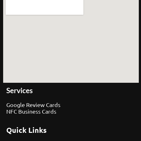
Services
Google Review Cards
NFC Business Cards
Quick Links