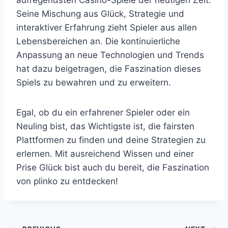
Seine Mischung aus Glück, Strategie und
interaktiver Erfahrung zieht Spieler aus allen
Lebensbereichen an. Die kontinuierliche
Anpassung an neue Technologien und Trends
hat dazu beigetragen, die Faszination dieses
Spiels zu bewahren und zu erweitern.
Egal, ob du ein erfahrener Spieler oder ein
Neuling bist, das Wichtigste ist, die fairsten
Plattformen zu finden und deine Strategien zu
erlernen. Mit ausreichend Wissen und einer
Prise Glück bist auch du bereit, die Faszination
von plinko zu entdecken!