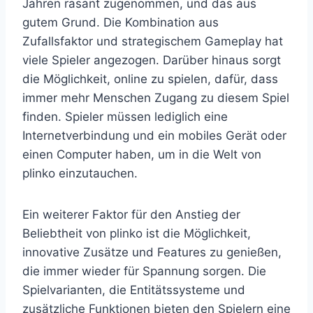
Jahren rasant zugenommen, und das aus
gutem Grund. Die Kombination aus
Zufallsfaktor und strategischem Gameplay hat
viele Spieler angezogen. Darüber hinaus sorgt
die Möglichkeit, online zu spielen, dafür, dass
immer mehr Menschen Zugang zu diesem Spiel
finden. Spieler müssen lediglich eine
Internetverbindung und ein mobiles Gerät oder
einen Computer haben, um in die Welt von
plinko einzutauchen.
Ein weiterer Faktor für den Anstieg der
Beliebtheit von plinko ist die Möglichkeit,
innovative Zusätze und Features zu genießen,
die immer wieder für Spannung sorgen. Die
Spielvarianten, die Entitätssysteme und
zusätzliche Funktionen bieten den Spielern eine