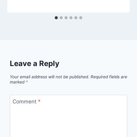
Leave a Reply
Your email address will not be published.
Required fields are
marked
*
Comment
*