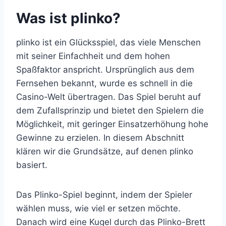
Was ist plinko?
plinko ist ein Glücksspiel, das viele Menschen
mit seiner Einfachheit und dem hohen
Spaßfaktor anspricht. Ursprünglich aus dem
Fernsehen bekannt, wurde es schnell in die
Casino-Welt übertragen. Das Spiel beruht auf
dem Zufallsprinzip und bietet den Spielern die
Möglichkeit, mit geringer Einsatzerhöhung hohe
Gewinne zu erzielen. In diesem Abschnitt
klären wir die Grundsätze, auf denen plinko
basiert.
Das Plinko-Spiel beginnt, indem der Spieler
wählen muss, wie viel er setzen möchte.
Danach wird eine Kugel durch das Plinko-Brett