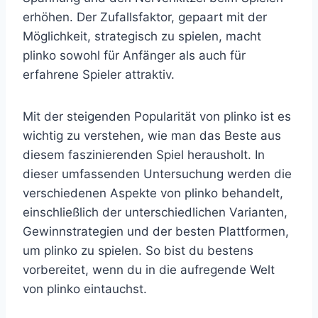
erhöhen. Der Zufallsfaktor, gepaart mit der
Möglichkeit, strategisch zu spielen, macht
plinko sowohl für Anfänger als auch für
erfahrene Spieler attraktiv.
Mit der steigenden Popularität von plinko ist es
wichtig zu verstehen, wie man das Beste aus
diesem faszinierenden Spiel herausholt. In
dieser umfassenden Untersuchung werden die
verschiedenen Aspekte von plinko behandelt,
einschließlich der unterschiedlichen Varianten,
Gewinnstrategien und der besten Plattformen,
um plinko zu spielen. So bist du bestens
vorbereitet, wenn du in die aufregende Welt
von plinko eintauchst.