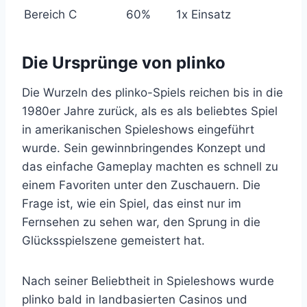
Bereich C
60%
1x Einsatz
Die Ursprünge von plinko
Die Wurzeln des plinko-Spiels reichen bis in die
1980er Jahre zurück, als es als beliebtes Spiel
in amerikanischen Spieleshows eingeführt
wurde. Sein gewinnbringendes Konzept und
das einfache Gameplay machten es schnell zu
einem Favoriten unter den Zuschauern. Die
Frage ist, wie ein Spiel, das einst nur im
Fernsehen zu sehen war, den Sprung in die
Glücksspielszene gemeistert hat.
Nach seiner Beliebtheit in Spieleshows wurde
plinko bald in landbasierten Casinos und