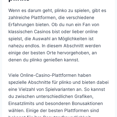
Wenn es darum geht, plinko zu spielen, gibt es
zahlreiche Plattformen, die verschiedene
Erfahrungen bieten. Ob du nun ein Fan von
klassischen Casinos bist oder lieber online
spielst, die Auswahl an Möglichkeiten ist
nahezu endlos. In diesem Abschnitt werden
einige der besten Orte hervorgehoben, an
denen du plinko genießen kannst.
Viele Online-Casino-Plattformen haben
spezielle Abschnitte für plinko und bieten dabei
eine Vielzahl von Spielvarianten an. So kannst
du zwischen unterschiedlichen Grafiken,
Einsatzlimits und besonderen Bonusaktionen
wählen. Einige der besten Plattformen sind