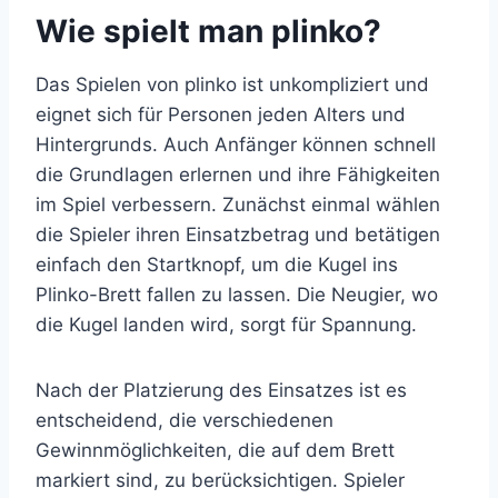
Wie spielt man plinko?
Das Spielen von plinko ist unkompliziert und
eignet sich für Personen jeden Alters und
Hintergrunds. Auch Anfänger können schnell
die Grundlagen erlernen und ihre Fähigkeiten
im Spiel verbessern. Zunächst einmal wählen
die Spieler ihren Einsatzbetrag und betätigen
einfach den Startknopf, um die Kugel ins
Plinko-Brett fallen zu lassen. Die Neugier, wo
die Kugel landen wird, sorgt für Spannung.
Nach der Platzierung des Einsatzes ist es
entscheidend, die verschiedenen
Gewinnmöglichkeiten, die auf dem Brett
markiert sind, zu berücksichtigen. Spieler