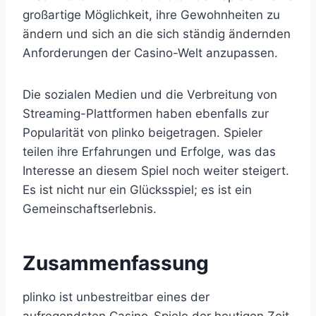
großartige Möglichkeit, ihre Gewohnheiten zu
ändern und sich an die sich ständig ändernden
Anforderungen der Casino-Welt anzupassen.
Die sozialen Medien und die Verbreitung von
Streaming-Plattformen haben ebenfalls zur
Popularität von plinko beigetragen. Spieler
teilen ihre Erfahrungen und Erfolge, was das
Interesse an diesem Spiel noch weiter steigert.
Es ist nicht nur ein Glücksspiel; es ist ein
Gemeinschaftserlebnis.
Zusammenfassung
plinko ist unbestreitbar eines der
aufregendsten Casino-Spiele der heutigen Zeit.