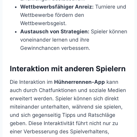
Wettbewerbsfähiger Anreiz:
Turniere und
Wettbewerbe fördern den
Wettbewerbsgeist.
Austausch von Strategien:
Spieler können
voneinander lernen und ihre
Gewinnchancen verbessern.
Interaktion mit anderen Spielern
Die Interaktion im
Hühnerrennen-App
kann
auch durch Chatfunktionen und soziale Medien
erweitert werden. Spieler können sich direkt
miteinander unterhalten, während sie spielen,
und sich gegenseitig Tipps und Ratschläge
geben. Diese Interaktivität führt nicht nur zu
einer Verbesserung des Spielverhaltens,