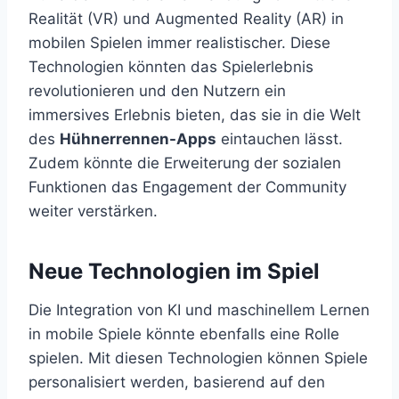
Realität (VR) und Augmented Reality (AR) in
mobilen Spielen immer realistischer. Diese
Technologien könnten das Spielerlebnis
revolutionieren und den Nutzern ein
immersives Erlebnis bieten, das sie in die Welt
des
Hühnerrennen-Apps
eintauchen lässt.
Zudem könnte die Erweiterung der sozialen
Funktionen das Engagement der Community
weiter verstärken.
Neue Technologien im Spiel
Die Integration von KI und maschinellem Lernen
in mobile Spiele könnte ebenfalls eine Rolle
spielen. Mit diesen Technologien können Spiele
personalisiert werden, basierend auf den