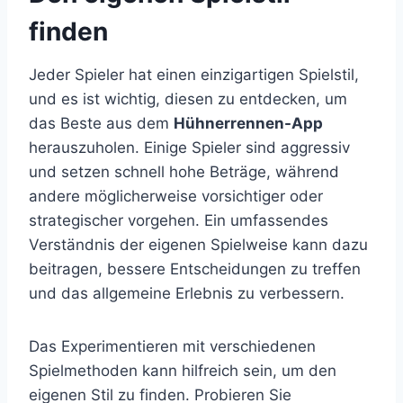
finden
Jeder Spieler hat einen einzigartigen Spielstil,
und es ist wichtig, diesen zu entdecken, um
das Beste aus dem
Hühnerrennen-App
herauszuholen. Einige Spieler sind aggressiv
und setzen schnell hohe Beträge, während
andere möglicherweise vorsichtiger oder
strategischer vorgehen. Ein umfassendes
Verständnis der eigenen Spielweise kann dazu
beitragen, bessere Entscheidungen zu treffen
und das allgemeine Erlebnis zu verbessern.
Das Experimentieren mit verschiedenen
Spielmethoden kann hilfreich sein, um den
eigenen Stil zu finden. Probieren Sie