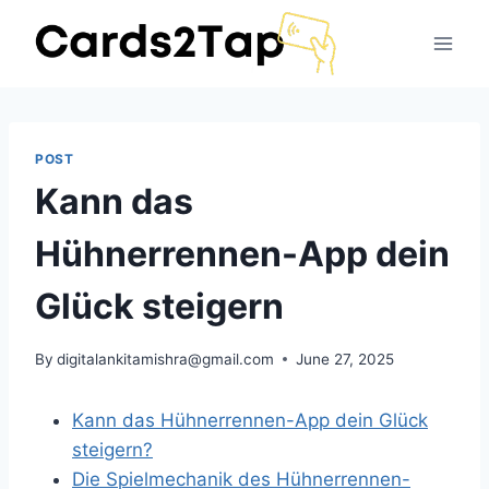
POST
Kann das
Hühnerrennen-App dein
Glück steigern
By
digitalankitamishra@gmail.com
June 27, 2025
Kann das Hühnerrennen-App dein Glück
steigern?
Die Spielmechanik des Hühnerrennen-