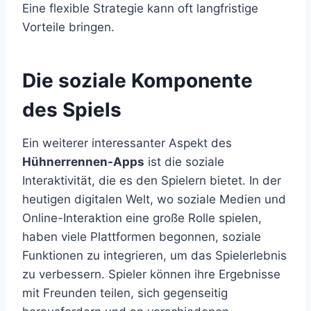
Eine flexible Strategie kann oft langfristige
Vorteile bringen.
Die soziale Komponente
des Spiels
Ein weiterer interessanter Aspekt des
Hühnerrennen-Apps
ist die soziale
Interaktivität, die es den Spielern bietet. In der
heutigen digitalen Welt, wo soziale Medien und
Online-Interaktion eine große Rolle spielen,
haben viele Plattformen begonnen, soziale
Funktionen zu integrieren, um das Spielerlebnis
zu verbessern. Spieler können ihre Ergebnisse
mit Freunden teilen, sich gegenseitig