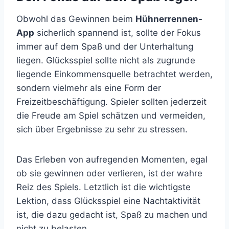
Obwohl das Gewinnen beim
Hühnerrennen-
App
sicherlich spannend ist, sollte der Fokus
immer auf dem Spaß und der Unterhaltung
liegen. Glücksspiel sollte nicht als zugrunde
liegende Einkommensquelle betrachtet werden,
sondern vielmehr als eine Form der
Freizeitbeschäftigung. Spieler sollten jederzeit
die Freude am Spiel schätzen und vermeiden,
sich über Ergebnisse zu sehr zu stressen.
Das Erleben von aufregenden Momenten, egal
ob sie gewinnen oder verlieren, ist der wahre
Reiz des Spiels. Letztlich ist die wichtigste
Lektion, dass Glücksspiel eine Nachtaktivität
ist, die dazu gedacht ist, Spaß zu machen und
nicht zu belasten.