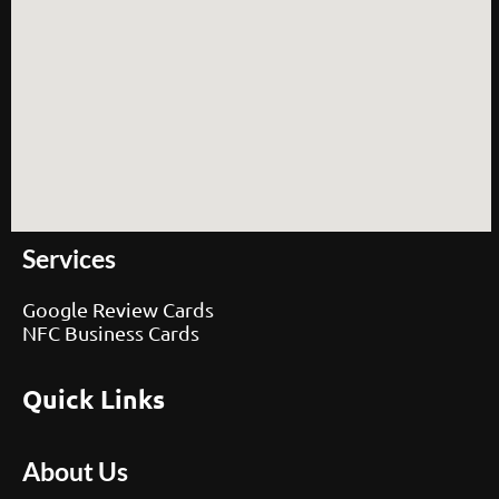
Services
Google Review Cards
NFC Business Cards
Quick Links
About Us