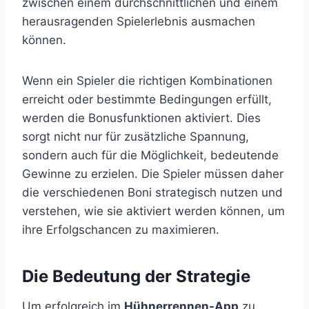
zwischen einem durchschnittlichen und einem
herausragenden Spielerlebnis ausmachen
können.
Wenn ein Spieler die richtigen Kombinationen
erreicht oder bestimmte Bedingungen erfüllt,
werden die Bonusfunktionen aktiviert. Dies
sorgt nicht nur für zusätzliche Spannung,
sondern auch für die Möglichkeit, bedeutende
Gewinne zu erzielen. Die Spieler müssen daher
die verschiedenen Boni strategisch nutzen und
verstehen, wie sie aktiviert werden können, um
ihre Erfolgschancen zu maximieren.
Die Bedeutung der Strategie
Um erfolgreich im
Hühnerrennen-App
zu