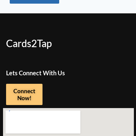
Cards2Tap
Lets Connect With Us
Connect
Now!