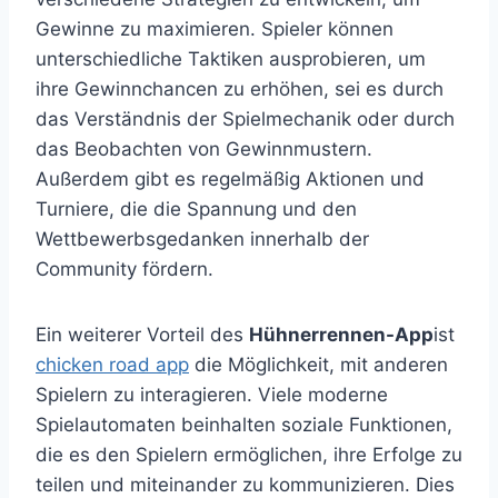
Gewinne zu maximieren. Spieler können
unterschiedliche Taktiken ausprobieren, um
ihre Gewinnchancen zu erhöhen, sei es durch
das Verständnis der Spielmechanik oder durch
das Beobachten von Gewinnmustern.
Außerdem gibt es regelmäßig Aktionen und
Turniere, die die Spannung und den
Wettbewerbsgedanken innerhalb der
Community fördern.
Ein weiterer Vorteil des
Hühnerrennen-App
ist
chicken road app
die Möglichkeit, mit anderen
Spielern zu interagieren. Viele moderne
Spielautomaten beinhalten soziale Funktionen,
die es den Spielern ermöglichen, ihre Erfolge zu
teilen und miteinander zu kommunizieren. Dies