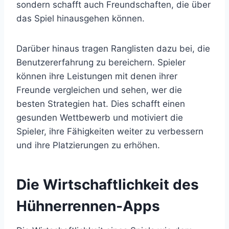
sondern schafft auch Freundschaften, die über
das Spiel hinausgehen können.
Darüber hinaus tragen Ranglisten dazu bei, die
Benutzererfahrung zu bereichern. Spieler
können ihre Leistungen mit denen ihrer
Freunde vergleichen und sehen, wer die
besten Strategien hat. Dies schafft einen
gesunden Wettbewerb und motiviert die
Spieler, ihre Fähigkeiten weiter zu verbessern
und ihre Platzierungen zu erhöhen.
Die Wirtschaftlichkeit des
Hühnerrennen-Apps