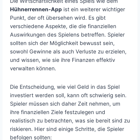
Die Wirtschaftlichkeit eines Spiels wie dem
Hühnerrennen-App
ist ein weiterer wichtiger
Punkt, der oft übersehen wird. Es gibt
verschiedene Aspekte, die die finanziellen
Auswirkungen des Spielens betreffen. Spieler
sollten sich der Möglichkeit bewusst sein,
sowohl Gewinne als auch Verluste zu erzielen,
und wissen, wie sie ihre Finanzen effektiv
verwalten können.
Die Entscheidung, wie viel Geld in das Spiel
investiert werden soll, kann oft schwierig sein.
Spieler müssen sich daher Zeit nehmen, um
ihre finanziellen Ziele festzulegen und
realistisch zu betrachten, was sie bereit sind zu
riskieren. Hier sind einige Schritte, die Spieler
befolgen sollten: