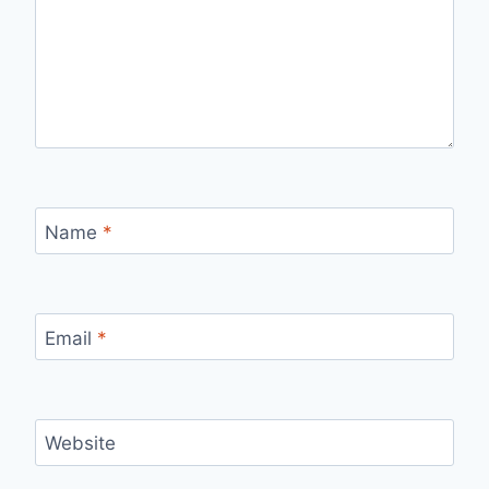
Name
*
Email
*
Website