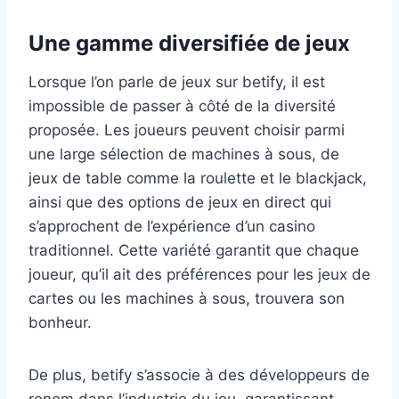
Une gamme diversifiée de jeux
Lorsque l’on parle de jeux sur betify, il est
impossible de passer à côté de la diversité
proposée. Les joueurs peuvent choisir parmi
une large sélection de machines à sous, de
jeux de table comme la roulette et le blackjack,
ainsi que des options de jeux en direct qui
s’approchent de l’expérience d’un casino
traditionnel. Cette variété garantit que chaque
joueur, qu’il ait des préférences pour les jeux de
cartes ou les machines à sous, trouvera son
bonheur.
De plus, betify s’associe à des développeurs de
renom dans l’industrie du jeu, garantissant