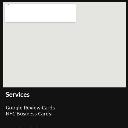
Services
Google Review Cards
NFC Business Cards