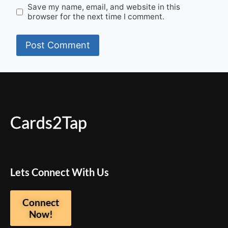
Save my name, email, and website in this
browser for the next time I comment.
Cards2Tap
Lets Connect With Us
Connect
Now!