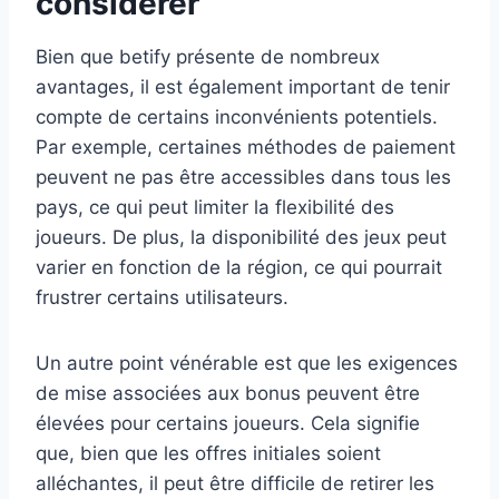
considérer
Bien que betify présente de nombreux
avantages, il est également important de tenir
compte de certains inconvénients potentiels.
Par exemple, certaines méthodes de paiement
peuvent ne pas être accessibles dans tous les
pays, ce qui peut limiter la flexibilité des
joueurs. De plus, la disponibilité des jeux peut
varier en fonction de la région, ce qui pourrait
frustrer certains utilisateurs.
Un autre point vénérable est que les exigences
de mise associées aux bonus peuvent être
élevées pour certains joueurs. Cela signifie
que, bien que les offres initiales soient
alléchantes, il peut être difficile de retirer les