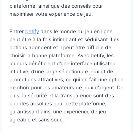
plateforme, ainsi que des conseils pour
maximiser votre expérience de jeu.
Entrer
betify
dans le monde du jeu en ligne
peut être à la fois intimidant et séduisant. Les
options abondent et il peut être difficile de
choisir la bonne plateforme. Avec betify, les
joueurs bénéficient d’une interface utilisateur
intuitive, d’une large sélection de jeux et de
promotions attractives, ce qui en fait une option
de choix pour les amateurs de jeux d’argent. De
plus, la sécurité et la transparence sont des
priorités absolues pour cette plateforme,
garantissant ainsi une expérience de jeu
agréable et sans souci.