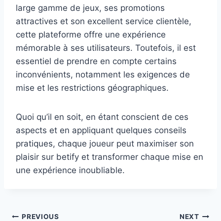
large gamme de jeux, ses promotions
attractives et son excellent service clientèle,
cette plateforme offre une expérience
mémorable à ses utilisateurs. Toutefois, il est
essentiel de prendre en compte certains
inconvénients, notamment les exigences de
mise et les restrictions géographiques.
Quoi qu’il en soit, en étant conscient de ces
aspects et en appliquant quelques conseils
pratiques, chaque joueur peut maximiser son
plaisir sur betify et transformer chaque mise en
une expérience inoubliable.
PREVIOUS
NEXT