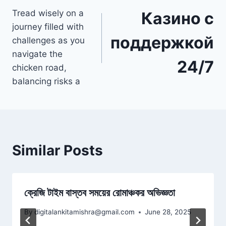
Tread wisely on a
Казино с
journey filled with
поддержкой
challenges as you
navigate the
24/7
chicken road,
balancing risks a
Similar Posts
ক্রেজি টাইম বাস্তব সময়ের রোমাঞ্চকর অভিজ্ঞতা
By
digitalankitamishra@gmail.com
June 28, 2025