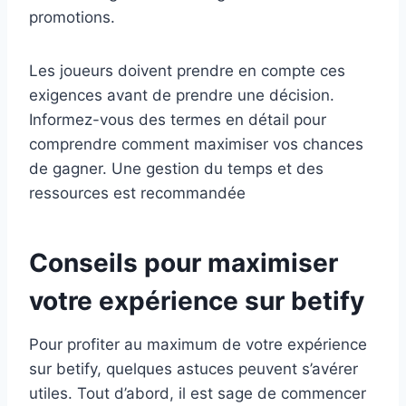
promotions.
Les joueurs doivent prendre en compte ces
exigences avant de prendre une décision.
Informez-vous des termes en détail pour
comprendre comment maximiser vos chances
de gagner. Une gestion du temps et des
ressources est recommandée
Conseils pour maximiser
votre expérience sur betify
Pour profiter au maximum de votre expérience
sur betify, quelques astuces peuvent s’avérer
utiles. Tout d’abord, il est sage de commencer