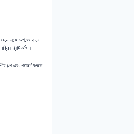
মাধ্যমে একে অপরের সাথে
রিয় প্ল্যাটফর্মও।
য় গল্প এবং পরামর্শ শুনতে
ে।