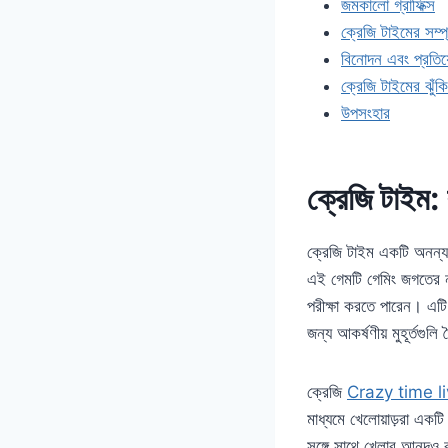
জমকালো গ্রাফিক্স
ক্রেজি টাইমের সম্প
বিনোদন এবং প্রতিয
ক্রেজি টাইমের ঝুঁক
উপসংহার
ক্রেজি টাইম: 
ক্রেজি টাইম একটি অনন্য
এই গেমটি গেমিং জগতের নত
পরীক্ষা করতে পারেন। এটি
জন্য আকর্ষণীয় মুহূর্তগু
ক্রেজি
Crazy time l
মাধ্যমে খেলোয়াড়রা একটি
সঙ্গে সাথে খেলার আনন্দও 