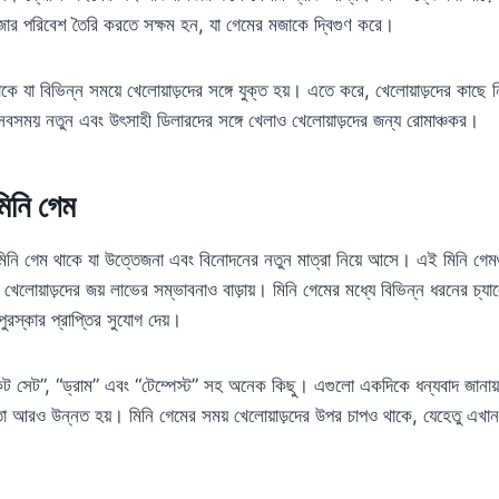
র পরিবেশ তৈরি করতে সক্ষম হন, যা গেমের মজাকে দ্বিগুণ করে।
ে যা বিভিন্ন সময়ে খেলোয়াড়দের সঙ্গে যুক্ত হয়। এতে করে, খেলোয়াড়দের কাছে নি
 সবসময় নতুন এবং উৎসাহী ডিলারদের সঙ্গে খেলাও খেলোয়াড়দের জন্য রোমাঞ্চকর।
মিনি গেম
ু মিনি গেম থাকে যা উত্তেজনা এবং বিনোদনের নতুন মাত্রা নিয়ে আসে। এই মিনি গ
েলোয়াড়দের জয় লাভের সম্ভাবনাও বাড়ায়। মিনি গেমের মধ্যে বিভিন্ন ধরনের চ্যালে
 পুরস্কার প্রাপ্তির সুযোগ দেয়।
েট সেট”, “ড্রাম” এবং “টেম্পেস্ট” সহ অনেক কিছু। এগুলো একদিকে ধন্যবাদ জানায
ঞতা আরও উন্নত হয়। মিনি গেমের সময় খেলোয়াড়দের উপর চাপও থাকে, যেহেতু এখান 