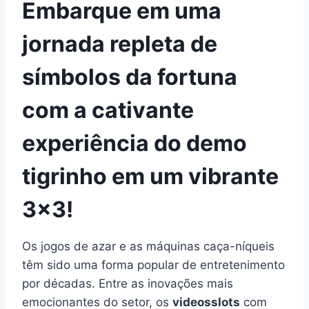
Embarque em uma
jornada repleta de
símbolos da fortuna
com a cativante
experiência do demo
tigrinho em um vibrante
3×3!
Os jogos de azar e as máquinas caça-níqueis
têm sido uma forma popular de entretenimento
por décadas. Entre as inovações mais
emocionantes do setor, os
videosslots
com