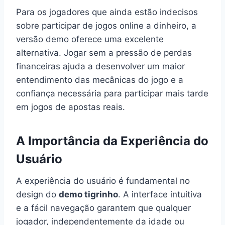
Para os jogadores que ainda estão indecisos
sobre participar de jogos online a dinheiro, a
versão demo oferece uma excelente
alternativa. Jogar sem a pressão de perdas
financeiras ajuda a desenvolver um maior
entendimento das mecânicas do jogo e a
confiança necessária para participar mais tarde
em jogos de apostas reais.
A Importância da Experiência do
Usuário
A experiência do usuário é fundamental no
design do
demo tigrinho
. A interface intuitiva
e a fácil navegação garantem que qualquer
jogador, independentemente da idade ou