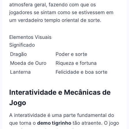
atmosfera geral, fazendo com que os
jogadores se sintam como se estivessem em
um verdadeiro templo oriental de sorte.
Elementos Visuais
Significado
Dragão
Poder e sorte
Moeda de Ouro
Riqueza e fortuna
Lanterna
Felicidade e boa sorte
Interatividade e Mecânicas de
Jogo
A interatividade é uma parte fundamental do
que torna o
demo tigrinho
tão atraente. O jogo