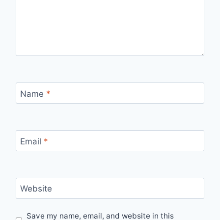
Name
*
Email
*
Website
Save my name, email, and website in this