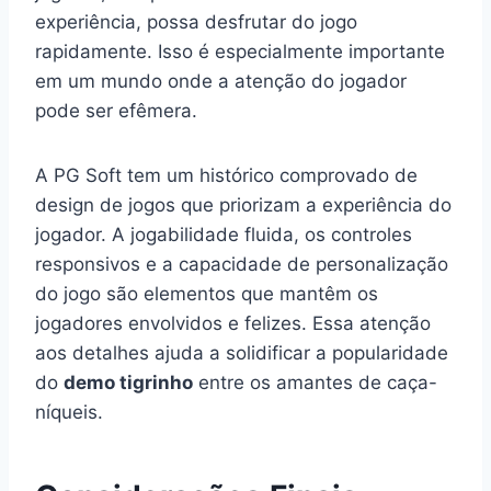
experiência, possa desfrutar do jogo
rapidamente. Isso é especialmente importante
em um mundo onde a atenção do jogador
pode ser efêmera.
A PG Soft tem um histórico comprovado de
design de jogos que priorizam a experiência do
jogador. A jogabilidade fluida, os controles
responsivos e a capacidade de personalização
do jogo são elementos que mantêm os
jogadores envolvidos e felizes. Essa atenção
aos detalhes ajuda a solidificar a popularidade
do
demo tigrinho
entre os amantes de caça-
níqueis.