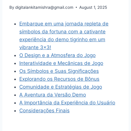
By
digitalankitamishra@gmail.com
August 1, 2025
Embarque em uma jornada repleta de
símbolos da fortuna com a cativante
experiência do demo tigrinho em um
vibrante 3×3!
O Design e a Atmosfera do Jogo
Interatividade e Mecânicas de Jogo
Os Símbolos e Suas Significações
Explorando os Recursos de Bônus
Comunidade e Estratégias de Jogo
A Aventura da Versão Demo
A Importância da Experiência do Usuário
Considerações Finais