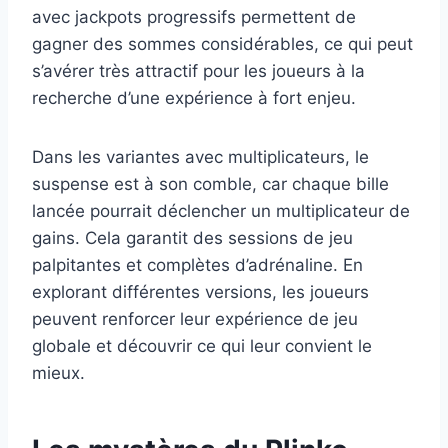
avec jackpots progressifs permettent de
gagner des sommes considérables, ce qui peut
s’avérer très attractif pour les joueurs à la
recherche d’une expérience à fort enjeu.
Dans les variantes avec multiplicateurs, le
suspense est à son comble, car chaque bille
lancée pourrait déclencher un multiplicateur de
gains. Cela garantit des sessions de jeu
palpitantes et complètes d’adrénaline. En
explorant différentes versions, les joueurs
peuvent renforcer leur expérience de jeu
globale et découvrir ce qui leur convient le
mieux.