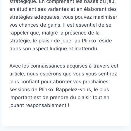
stratégique. En comprenant les bases du jeu,
en étudiant ses variantes et en élaborant des
stratégies adéquates, vous pouvez maximiser
vos chances de gains. Il est essentiel de se
rappeler que, malgré la présence de la
stratégie, le plaisir de jouer au Plinko réside
dans son aspect ludique et inattendu.
Avec les connaissances acquises à travers cet
article, nous espérons que vous vous sentirez
plus confiant pour aborder vos prochaines
sessions de Plinko. Rappelez-vous, le plus
important est de prendre du plaisir tout en
jouant responsablement !