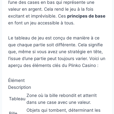
l’une des cases en bas qui représente une
valeur en argent. Cela rend le jeu à la fois
excitant et imprévisible. Ces
principes de base
en font un jeu accessible à tous.
Le tableau de jeu est conçu de manière à ce
que chaque partie soit différente. Cela signifie
que, même si vous avez une stratégie en tête,
l’issue d’une partie peut toujours varier. Voici un
aperçu des éléments clés du Plinko Casino :
Élément
Description
Zone où la bille rebondit et atterrit
Tableau
dans une case avec une valeur.
Objets qui tombent, déterminant les
Bille