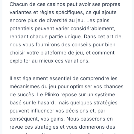
Chacun de ces casinos peut avoir ses propres
variantes et règles spécifiques, ce qui ajoute
encore plus de diversité au jeu. Les gains
potentiels peuvent varier considérablement,
rendant chaque partie unique. Dans cet article,
nous vous fournirons des conseils pour bien
choisir votre plateforme de jeu, et comment
exploiter au mieux ces variations.
Il est également essentiel de comprendre les
mécanismes du jeu pour optimiser vos chances
de succès. Le Plinko repose sur un système
basé sur le hasard, mais quelques stratégies
peuvent influencer vos décisions et, par
conséquent, vos gains. Nous passerons en
revue ces stratégies et vous donnerons des