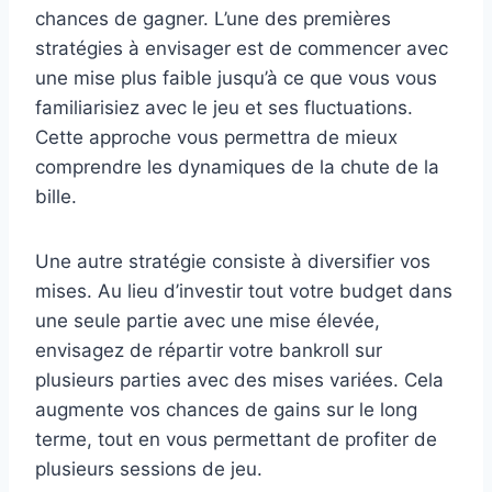
chances de gagner. L’une des premières
stratégies à envisager est de commencer avec
une mise plus faible jusqu’à ce que vous vous
familiarisiez avec le jeu et ses fluctuations.
Cette approche vous permettra de mieux
comprendre les dynamiques de la chute de la
bille.
Une autre stratégie consiste à diversifier vos
mises. Au lieu d’investir tout votre budget dans
une seule partie avec une mise élevée,
envisagez de répartir votre bankroll sur
plusieurs parties avec des mises variées. Cela
augmente vos chances de gains sur le long
terme, tout en vous permettant de profiter de
plusieurs sessions de jeu.