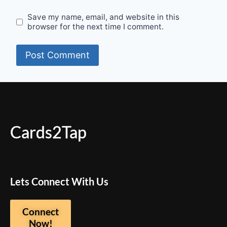
Save my name, email, and website in this
browser for the next time I comment.
Cards2Tap
Lets Connect With Us
Connect
Now!