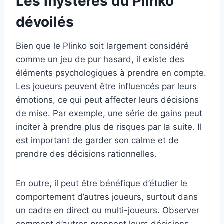
Les mystères du Plinko
dévoilés
Bien que le Plinko soit largement considéré
comme un jeu de pur hasard, il existe des
éléments psychologiques à prendre en compte.
Les joueurs peuvent être influencés par leurs
émotions, ce qui peut affecter leurs décisions
de mise. Par exemple, une série de gains peut
inciter à prendre plus de risques par la suite. Il
est important de garder son calme et de
prendre des décisions rationnelles.
En outre, il peut être bénéfique d’étudier le
comportement d’autres joueurs, surtout dans
un cadre en direct ou multi-joueurs. Observer
comment d’autres prennent leurs décisions