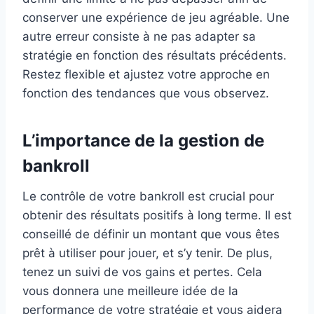
conserver une expérience de jeu agréable. Une
autre erreur consiste à ne pas adapter sa
stratégie en fonction des résultats précédents.
Restez flexible et ajustez votre approche en
fonction des tendances que vous observez.
L’importance de la gestion de
bankroll
Le contrôle de votre bankroll est crucial pour
obtenir des résultats positifs à long terme. Il est
conseillé de définir un montant que vous êtes
prêt à utiliser pour jouer, et s’y tenir. De plus,
tenez un suivi de vos gains et pertes. Cela
vous donnera une meilleure idée de la
performance de votre stratégie et vous aidera