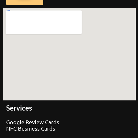
Services
Google Review Cards
NFC Business Cards