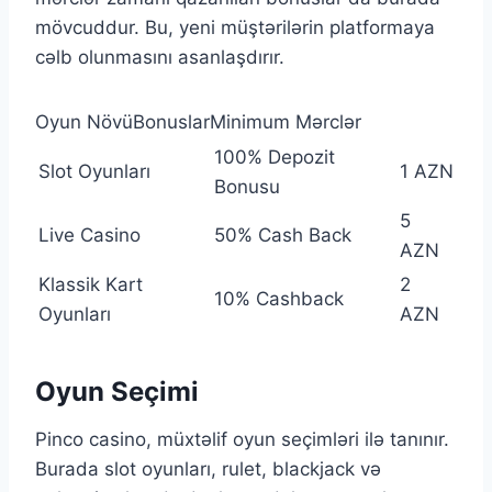
mövcuddur. Bu, yeni müştərilərin platformaya
cəlb olunmasını asanlaşdırır.
Oyun NövüBonuslarMinimum Mərclər
100% Depozit
Slot Oyunları
1 AZN
Bonusu
5
Live Casino
50% Cash Back
AZN
Klassik Kart
2
10% Cashback
Oyunları
AZN
Oyun Seçimi
Pinco casino, müxtəlif oyun seçimləri ilə tanınır.
Burada slot oyunları, rulet, blackjack və