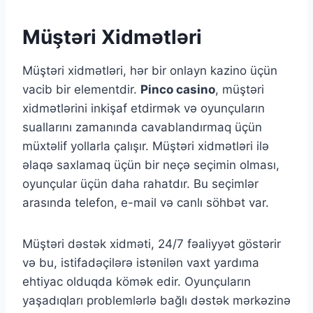
Müştəri Xidmətləri
Müştəri xidmətləri, hər bir onlayn kazino üçün
vacib bir elementdir.
Pinco casino
, müştəri
xidmətlərini inkişaf etdirmək və oyunçuların
suallarını zamanında cavablandırmaq üçün
müxtəlif yollarla çalışır. Müştəri xidmətləri ilə
əlaqə saxlamaq üçün bir neçə seçimin olması,
oyunçular üçün daha rahatdır. Bu seçimlər
arasında telefon, e-mail və canlı söhbət var.
Müştəri dəstək xidməti, 24/7 fəaliyyət göstərir
və bu, istifadəçilərə istənilən vaxt yardıma
ehtiyac olduqda kömək edir. Oyunçuların
yaşadıqları problemlərlə bağlı dəstək mərkəzinə