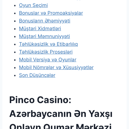
Oyun Seçimi
Bonuslar və Promoaksiyalar
Bonusların Əhəmiyyəti
Müştəri Xidmətləri
Müştəri Məmnuniyyəti
Təhlükəsizlik və Etibarlılıq
Təhlükəsizlik Prosesləri
Mobil Versiya və Oyunlar
Mobil Nömrələr və Xüsusiyyətlər
Son Düşüncələr
Pinco Casino:
Azərbaycanın Ən Yaxşı
Onlayn Qumar Mərkəzi