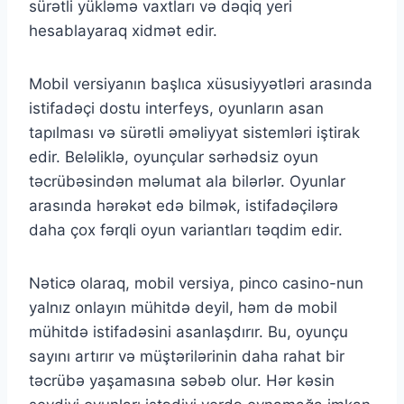
sürətli yükləmə vaxtları və dəqiq yeri
hesablayaraq xidmət edir.
Mobil versiyanın başlıca xüsusiyyətləri arasında
istifadəçi dostu interfeys, oyunların asan
tapılması və sürətli əməliyyat sistemləri iştirak
edir. Beləliklə, oyunçular sərhədsiz oyun
təcrübəsindən məlumat ala bilərlər. Oyunlar
arasında hərəkət edə bilmək, istifadəçilərə
daha çox fərqli oyun variantları təqdim edir.
Nəticə olaraq, mobil versiya, pinco casino-nun
yalnız onlayın mühitdə deyil, həm də mobil
mühitdə istifadəsini asanlaşdırır. Bu, oyunçu
sayını artırır və müştərilərinin daha rahat bir
təcrübə yaşamasına səbəb olur. Hər kəsin