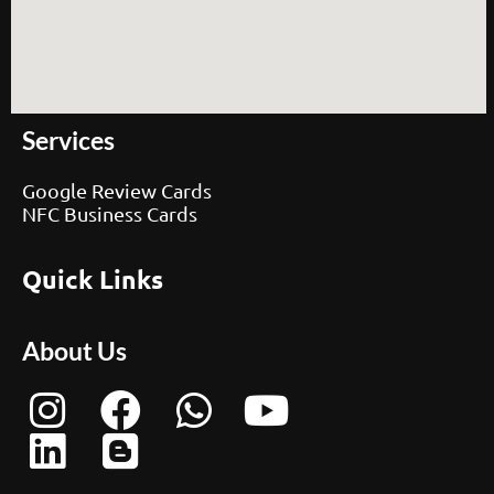
Services
Google Review Cards
NFC Business Cards
Quick Links
About Us