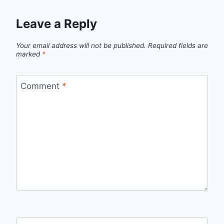
Leave a Reply
Your email address will not be published.
Required fields are
marked
*
Comment
*