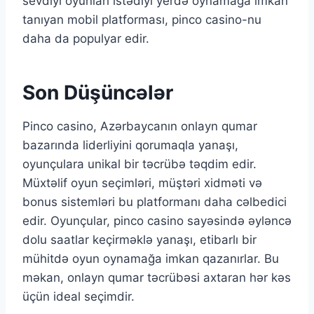
sevdiyi oyunları istədiyi yerdə oynamağa imkan
tanıyan mobil platforması, pinco casino-nu
daha da populyar edir.
Son Düşüncələr
Pinco casino, Azərbaycanın onlayn qumar
bazarında liderliyini qorumaqla yanaşı,
oyunçulara unikal bir təcrübə təqdim edir.
Müxtəlif oyun seçimləri, müştəri xidməti və
bonus sistemləri bu platformanı daha cəlbedici
edir. Oyunçular, pinco casino sayəsində əyləncə
dolu saatlar keçirməklə yanaşı, etibarlı bir
mühitdə oyun oynamağa imkan qazanırlar. Bu
məkan, onlayn qumar təcrübəsi axtaran hər kəs
üçün ideal seçimdir.