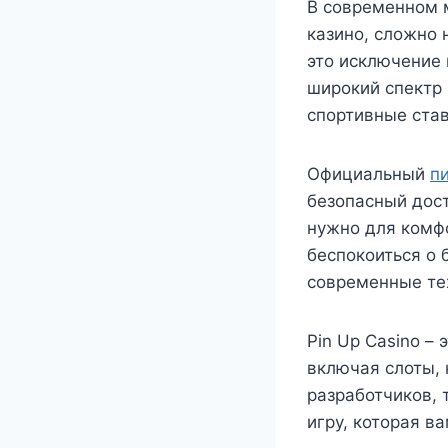
В современном 
казино, сложно 
это исключение 
широкий спектр 
спортивные став
Официальный
п
безопасный дост
нужно для комфо
беспокоиться о 
современные те
Pin Up Casino –
включая слоты, 
разработчиков, 
игру, которая ва