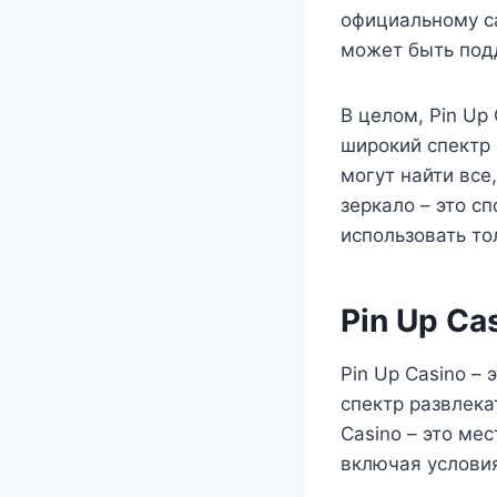
официальному са
может быть подд
В целом, Pin Up
широкий спектр и
могут найти все
зеркало – это с
использовать то
Pin Up Ca
Pin Up Casino –
спектр развлека
Casino – это ме
включая условия