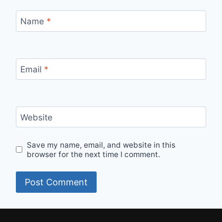
Name
*
Email
*
Website
Save my name, email, and website in this
browser for the next time I comment.