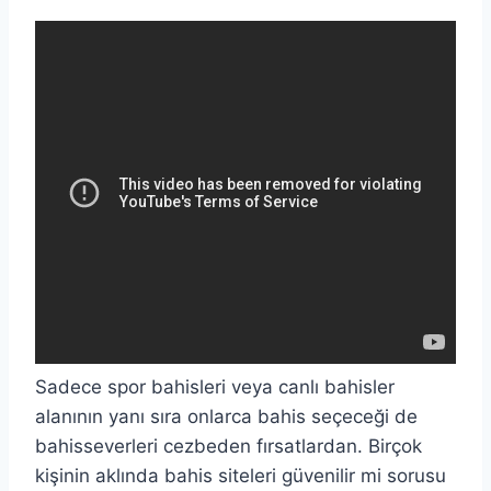
Sadece spor bahisleri veya canlı bahisler
alanının yanı sıra onlarca bahis seçeceği de
bahisseverleri cezbeden fırsatlardan. Birçok
kişinin aklında bahis siteleri güvenilir mi sorusu