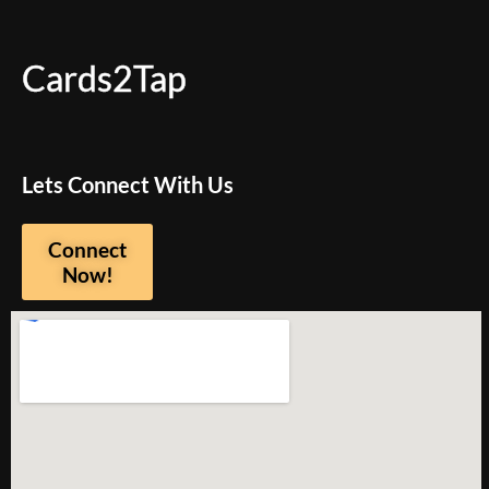
Cards2Tap
Lets Connect With Us
Connect
Now!