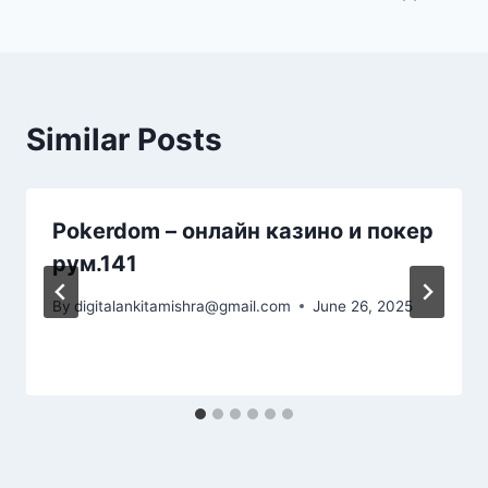
Similar Posts
Pokerdom – онлайн казино и покер
рум.141
By
digitalankitamishra@gmail.com
June 26, 2025