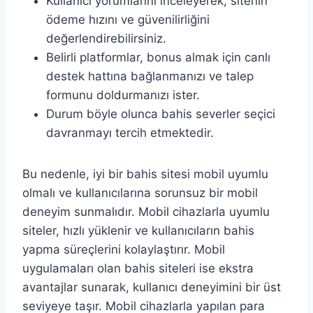
Kullanıcı yorumlarını inceleyerek, sitenin
ödeme hızını ve güvenilirliğini
değerlendirebilirsiniz.
Belirli platformlar, bonus almak için canlı
destek hattına bağlanmanızı ve talep
formunu doldurmanızı ister.
Durum böyle olunca bahis severler seçici
davranmayı tercih etmektedir.
Bu nedenle, iyi bir bahis sitesi mobil uyumlu
olmalı ve kullanıcılarına sorunsuz bir mobil
deneyim sunmalıdır. Mobil cihazlarla uyumlu
siteler, hızlı yüklenir ve kullanıcıların bahis
yapma süreçlerini kolaylaştırır. Mobil
uygulamaları olan bahis siteleri ise ekstra
avantajlar sunarak, kullanıcı deneyimini bir üst
seviyeye taşır. Mobil cihazlarla yapılan para