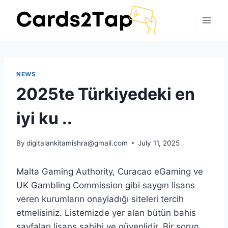
NEWS
2025te Türkiyedeki en
iyi ku ..
By
digitalankitamishra@gmail.com
July 11, 2025
Malta Gaming Authority, Curacao eGaming ve
UK Gambling Commission gibi saygın lisans
veren kurumların onayladığı siteleri tercih
etmelisiniz. Listemizde yer alan bütün bahis
sayfaları lisans sahibi ve güvenlidir. Bir sorun