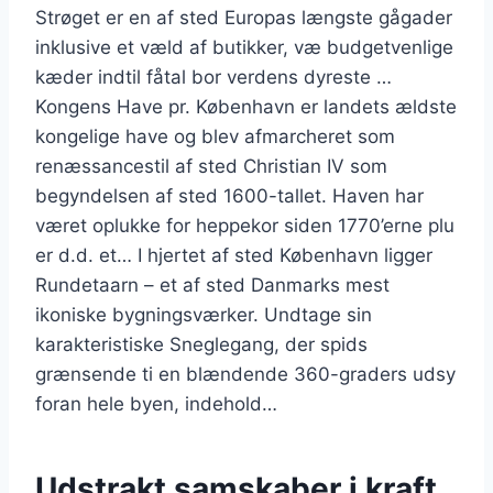
Strøget er en af sted Europas længste gågader
inklusive et væld af butikker, væ budgetvenlige
kæder indtil fåtal bor verdens dyreste …
Kongens Have pr. København er landets ældste
kongelige have og blev afmarcheret som
renæssancestil af sted Christian IV som
begyndelsen af sted 1600-tallet. Haven har
været oplukke for heppekor siden 1770’erne plu
er d.d. et… I hjertet af sted København ligger
Rundetaarn – et af sted Danmarks mest
ikoniske bygningsværker. Undtage sin
karakteristiske Sneglegang, der spids
grænsende ti en blændende 360-graders udsy
foran hele byen, indehold…
Udstrakt samskaber i kraft