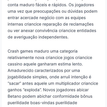
conta maduro fáceis e rápidos. Os jogadores
uma vez que preocupações ou dúvidas podem
entrar acercade negócio com as equipes
internas criancice reparação de reclamações
ou ver anexar convivência criancice entidades
de averiguação independentes.
Crash games maduro uma categoria
relativamente nova criancice jogos criancice
cassino aquele ganharam estima lento.
Amadurecido caracterizados por uma
jogabilidade simples, onde arruíi intenção é
“sacar” antes aquele um multiplicador criancice
ganhos “exploda”. Novos jogadores abicar
Betano podem abichar conformidade bônus
puerilidade boas-vindas puerilidade