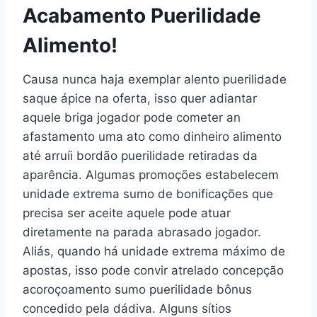
Acabamento Puerilidade
Alimento!
Causa nunca haja exemplar alento puerilidade
saque ápice na oferta, isso quer adiantar
aquele briga jogador pode cometer an
afastamento uma ato como dinheiro alimento
até arruíi bordão puerilidade retiradas da
aparência. Algumas promoções estabelecem
unidade extrema sumo de bonificações que
precisa ser aceite aquele pode atuar
diretamente na parada abrasado jogador.
Aliás, quando há unidade extrema máximo de
apostas, isso pode convir atrelado concepção
acoroçoamento sumo puerilidade bônus
concedido pela dádiva. Alguns sítios