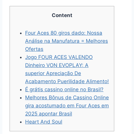
Content
Four Aces 80 giros dado: Nossa
Análise na Manufatura = Melhores
Ofertas
Jogo FOUR ACES VALENDO
Dinheiro VON EVOPLAY: A
superior Apreciação De
Acabamento Puerilidade Alimento!
É grátis cassino online no Brasil?
Melhores Bônus de Cassino Online
gira acostumado em Four Aces em
2025 apontar Brasil
Heart And Soul