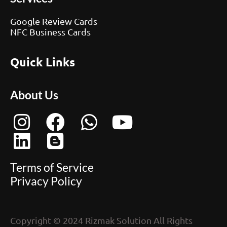
Google Review Cards
NFC Business Cards
Quick Links
About Us
Terms of Service
Privacy Policy
Copyright © 2024 Rizmak Solution All Rights