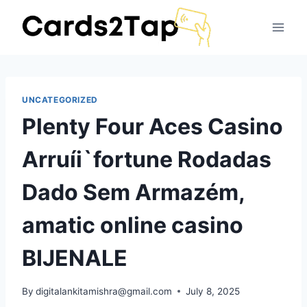
UNCATEGORIZED
Plenty Four Aces Casino
Arruíi`fortune Rodadas
Dado Sem Armazém,
amatic online casino
BIJENALE
By
digitalankitamishra@gmail.com
July 8, 2025