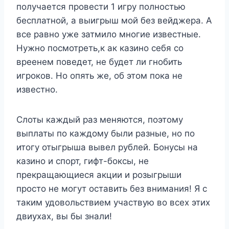
получается провести 1 игру полностью
бесплатной, а выигрыш мой без вейджера. А
все равно уже затмило многие известные.
Нужно посмотреть,к ак казино себя со
вреенем поведет, не будет ли гнобить
игроков. Но опять же, об этом пока не
известно.
Слоты каждый раз меняются, поэтому
выплаты по каждому были разные, но по
итогу отыгрыша вывел рублей. Бонусы на
казино и спорт, гифт-боксы, не
прекращающиеся акции и розыгрыши
просто не могут оставить без внимания! Я с
таким удовольствием участвую во всех этих
двиухах, вы бы знали!