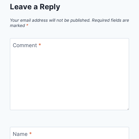
Leave a Reply
Your email address will not be published.
Required fields are
marked
*
Comment
*
Name
*