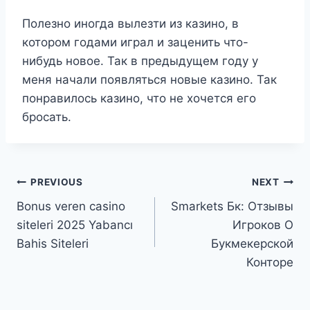
Полезно иногда вылезти из казино, в
котором годами играл и заценить что-
нибудь новое. Так в предыдущем году у
меня начали появляться новые казино. Так
понравилось казино, что не хочется его
бросать.
PREVIOUS
NEXT
Bonus veren casino
Smarkets Бк: Отзывы
siteleri 2025 Yabancı
Игроков О
Bahis Siteleri
Букмекерской
Конторе