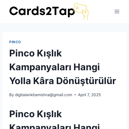
PINCO
Pinco Kışlık
Kampanyaları Hangi
Yolla Kâra Dönüştürülür
By
digitalankitamishra@gmail.com
April 7, 2025
Pinco Kışlık
Kampanyaları Hangi