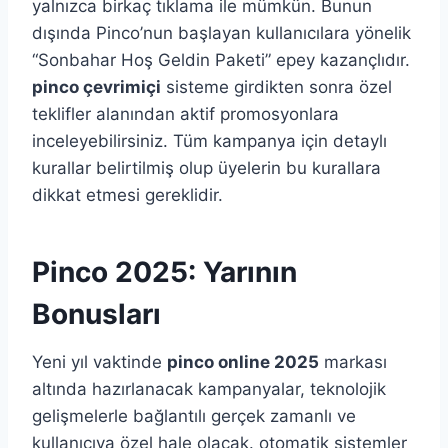
yalnızca birkaç tıklama ile mümkün. Bunun
dışında Pinco’nun başlayan kullanıcılara yönelik
“Sonbahar Hoş Geldin Paketi” epey kazançlıdır.
pinco çevrimiçi
sisteme girdikten sonra özel
teklifler alanından aktif promosyonlara
inceleyebilirsiniz. Tüm kampanya için detaylı
kurallar belirtilmiş olup üyelerin bu kurallara
dikkat etmesi gereklidir.
Pinco 2025: Yarının
Bonusları
Yeni yıl vaktinde
pinco online 2025
markası
altında hazırlanacak kampanyalar, teknolojik
gelişmelerle bağlantılı gerçek zamanlı ve
kullanıcıya özel hale olacak. otomatik sistemler