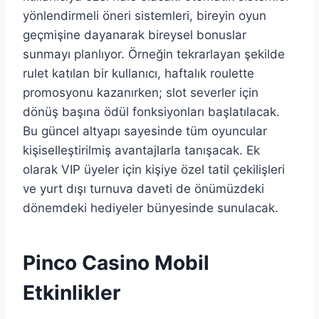
yönlendirmeli öneri sistemleri, bireyin oyun
geçmişine dayanarak bireysel bonuslar
sunmayı planlıyor. Örneğin tekrarlayan şekilde
rulet katılan bir kullanıcı, haftalık roulette
promosyonu kazanırken; slot severler için
dönüş başına ödül fonksiyonları başlatılacak.
Bu güncel altyapı sayesinde tüm oyuncular
kişiselleştirilmiş avantajlarla tanışacak. Ek
olarak VIP üyeler için kişiye özel tatil çekilişleri
ve yurt dışı turnuva daveti de önümüzdeki
dönemdeki hediyeler bünyesinde sunulacak.
Pinco Casino Mobil
Etkinlikler