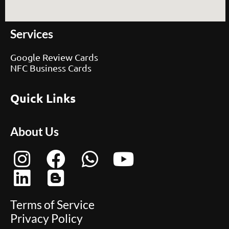
Services
Google Review Cards
NFC Business Cards
Quick Links
About Us
Terms of Service
Privacy Policy