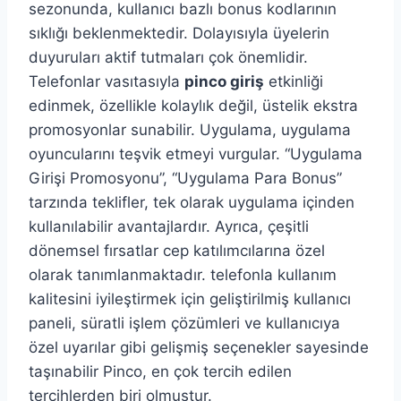
sezonunda, kullanıcı bazlı bonus kodlarının
sıklığı beklenmektedir. Dolayısıyla üyelerin
duyuruları aktif tutmaları çok önemlidir.
Telefonlar vasıtasıyla
pinco giriş
etkinliği
edinmek, özellikle kolaylık değil, üstelik ekstra
promosyonlar sunabilir. Uygulama, uygulama
oyuncularını teşvik etmeyi vurgular. “Uygulama
Girişi Promosyonu”, “Uygulama Para Bonus”
tarzında teklifler, tek olarak uygulama içinden
kullanılabilir avantajlardır. Ayrıca, çeşitli
dönemsel fırsatlar cep katılımcılarına özel
olarak tanımlanmaktadır. telefonla kullanım
kalitesini iyileştirmek için geliştirilmiş kullanıcı
paneli, süratli işlem çözümleri ve kullanıcıya
özel uyarılar gibi gelişmiş seçenekler sayesinde
taşınabilir Pinco, en çok tercih edilen
tercihlerden biri olmuştur.