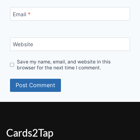
Email
*
Website
Save my name, email, and website in this
browser for the next time I comment.
Cards2Tap