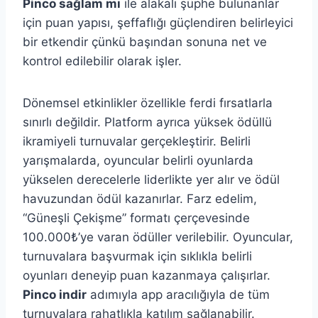
Pinco sağlam mı
ile alakalı şüphe bulunanlar
için puan yapısı, şeffaflığı güçlendiren belirleyici
bir etkendir çünkü başından sonuna net ve
kontrol edilebilir olarak işler.
Dönemsel etkinlikler özellikle ferdi fırsatlarla
sınırlı değildir. Platform ayrıca yüksek ödüllü
ikramiyeli turnuvalar gerçekleştirir. Belirli
yarışmalarda, oyuncular belirli oyunlarda
yükselen derecelerle liderlikte yer alır ve ödül
havuzundan ödül kazanırlar. Farz edelim,
“Güneşli Çekişme” formatı çerçevesinde
100.000₺’ye varan ödüller verilebilir. Oyuncular,
turnuvalara başvurmak için sıklıkla belirli
oyunları deneyip puan kazanmaya çalışırlar.
Pinco indir
adımıyla app aracılığıyla de tüm
turnuvalara rahatlıkla katılım sağlanabilir.