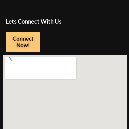
Lets Connect With Us
Connect
Now!