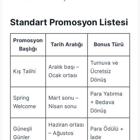
Standart Promosyon Listesi
Promosyon
Tarih Aralığı
Bonus Türü
Başlığı
Turnuva ve
Aralık başı –
Kış Talihi
Ücretsiz
Ocak ortası
Dönüş
Para Yatırma
Spring
Mart sonu –
+ Bedava
Welcome
Nisan sonu
Dönüş
Haziran ortası
Güneşli
Para Ödülü +
– Ağustos
Günler
İade