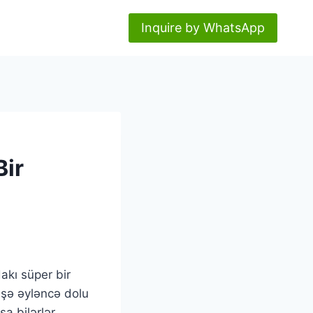
Inquire by WhatsApp
Bir
akı süper bir
şə əyləncə dolu
a bilərlər.