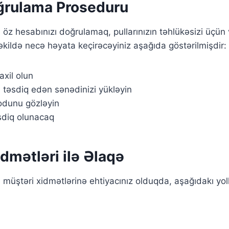
ğrulama Proseduru
öz hesabınızı doğrulamaq, pullarınızın təhlükəsizi üçün 
kildə necə həyata keçirəcəyiniz aşağıda göstərilmişdir:
xil olun
i təsdiq edən sənədinizi yükləyin
odunu gözləyin
sdiq olunacaq
dmətləri ilə Əlaqə
müştəri xidmətlərinə ehtiyacınız olduqda, aşağıdakı yol
: