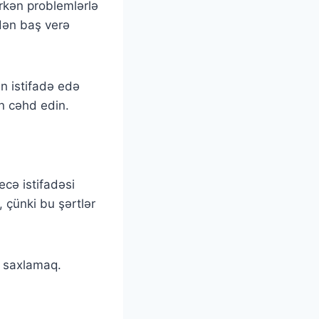
rkən problemlərlə
ndən baş verə
an istifadə edə
ən cəhd edin.
cə istifadəsi
, çünki bu şərtlər
ə saxlamaq.