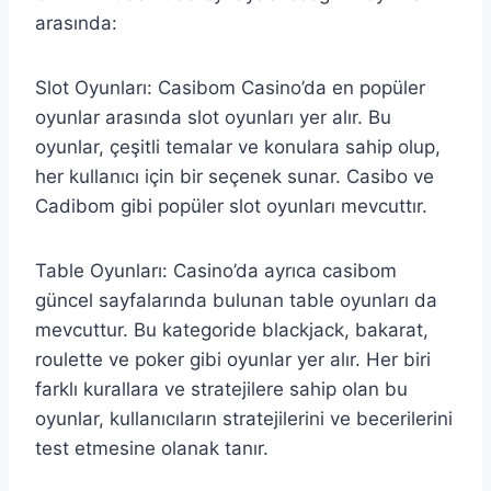
arasında:
Slot Oyunları: Casibom Casino’da en popüler
oyunlar arasında slot oyunları yer alır. Bu
oyunlar, çeşitli temalar ve konulara sahip olup,
her kullanıcı için bir seçenek sunar. Casibo ve
Cadibom gibi popüler slot oyunları mevcuttır.
Table Oyunları: Casino’da ayrıca casibom
güncel sayfalarında bulunan table oyunları da
mevcuttur. Bu kategoride blackjack, bakarat,
roulette ve poker gibi oyunlar yer alır. Her biri
farklı kurallara ve stratejilere sahip olan bu
oyunlar, kullanıcıların stratejilerini ve becerilerini
test etmesine olanak tanır.