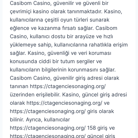
Casibom Casino, güvenilir ve güvenli bir
çevrimiçi kasino olarak tanınmaktadır. Kasino,
kullanıcılarına çeşitli oyun türleri sunarak
eğlence ve kazanma fırsatı sağlar. Casibom
Casino, kullanıcı dostu bir arayüze ve hızlı
yüklemeye sahip, kullanıcılarına rahatlıkla erişim
sağlar. Kasino, güvenliği ve veri koruması
konusunda ciddi bir tutum sergiler ve
kullanıcıların bilgilerinin korunmasını sağlar.
Casibom Casino, güvenilir giriş adresi olarak
tanınan https://ctagenciesonaging.org/
üzerinden erişilebilir. Kasino, güncel giriş adresi
olarak https://ctagenciesonaging.org/ ve
https://ctagenciesonaging.org/ giris olarak
bilinir. Ayrıca, kullanıcılar
https://ctagenciesonaging.org/ 158 giriş ve
https://ctagenciesonaging.org/ güncel giriş