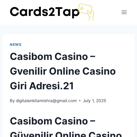
NEWS
Casibom Casino –
Gvenilir Online Casino
Giri Adresi.21
By
digitalankitamishra@gmail.com
July 1, 2025
Casibom Casino –
Güvenilir Online Casino