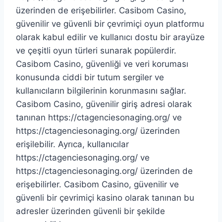
üzerinden de erişebilirler. Casibom Casino,
güvenilir ve güvenli bir çevrimiçi oyun platformu
olarak kabul edilir ve kullanıcı dostu bir arayüze
ve çeşitli oyun türleri sunarak popülerdir.
Casibom Casino, güvenliği ve veri koruması
konusunda ciddi bir tutum sergiler ve
kullanıcıların bilgilerinin korunmasını sağlar.
Casibom Casino, güvenilir giriş adresi olarak
tanınan https://ctagenciesonaging.org/ ve
https://ctagenciesonaging.org/ üzerinden
erişilebilir. Ayrıca, kullanıcılar
https://ctagenciesonaging.org/ ve
https://ctagenciesonaging.org/ üzerinden de
erişebilirler. Casibom Casino, güvenilir ve
güvenli bir çevrimiçi kasino olarak tanınan bu
adresler üzerinden güvenli bir şekilde