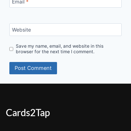
Email
*
Website
Save my name, email, and website in this
browser for the next time I comment.
Cards2Tap