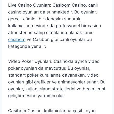
Live Casino Oyunları: Casibom Casino, canlı
casino oyunları da sunmaktadır. Bu oyunlar,
gerçek cümleli bir deneyim sunarak,
kullanıcıların evinde da profesyonel bir casino
atmosferine sahip olmalarına olanak tanır.
casıbom
ve Casibon gibi canlı oyunlar bu
kategoride yer alır.
Video Poker Oyunları: Casino’da ayrıca video
poker oyunları da mevcuttur. Bu oyunlar,
standart poker kurallarına dayanırken, video
oyunları gibi grafikler ve animasyonlar sunar. Bu
oyunlar, kullanıcıların stratejilerini ve becerilerini
geliştirmesine yardımcı olur.
Casibom Casino, kullanıcılarına çeşitli oyun