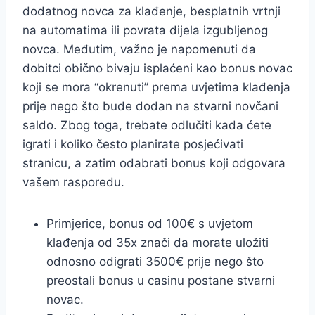
dodatnog novca za klađenje, besplatnih vrtnji
na automatima ili povrata dijela izgubljenog
novca. Međutim, važno je napomenuti da
dobitci obično bivaju isplaćeni kao bonus novac
koji se mora “okrenuti” prema uvjetima klađenja
prije nego što bude dodan na stvarni novčani
saldo. Zbog toga, trebate odlučiti kada ćete
igrati i koliko često planirate posjećivati
stranicu, a zatim odabrati bonus koji odgovara
vašem rasporedu.
Primjerice, bonus od 100€ s uvjetom
klađenja od 35x znači da morate uložiti
odnosno odigrati 3500€ prije nego što
preostali bonus u casinu postane stvarni
novac.