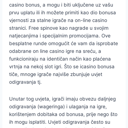
casino bonus, a mogu i biti uključene uz vašu
prvu uplatu ili ih možete primiti kao dio bonusa
vjernosti za stalne igrače na on-line casino
stranici. Free spinove kao nagrade u svojim
natjecanjima i specijalnim promocijama. Ove
besplatne runde omogućit će vam da isprobate
odabrane on line casino igre na sreću, a
funkcioniraju na identičan način kao plaćena
vrtnja na nekoj slot igri. Što se icasino bonusa
tiče, mnoge igrače najviše zbunjuje uvjet
odigravanja tj.
Unutar tog uvjeta, igrači imaju obvezu daljnjeg
odigravanja (wageringa) i ulaganja na igre,
korištenjem dobitaka od bonusa, prije nego što
ih mogu isplatiti. Uvjeti odigravanja često su