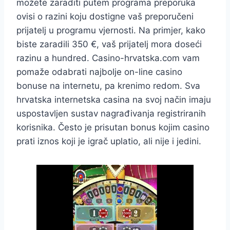
možete zaraditi putem programa preporuka
ovisi o razini koju dostigne vaš preporučeni
prijatelj u programu vjernosti. Na primjer, kako
biste zaradili 350 €, vaš prijatelj mora doseći
razinu a hundred. Casino-hrvatska.com vam
pomaže odabrati najbolje on-line casino
bonuse na internetu, pa krenimo redom. Sva
hrvatska internetska casina na svoj način imaju
uspostavljen sustav nagrađivanja registriranih
korisnika. Često je prisutan bonus kojim casino
prati iznos koji je igrač uplatio, ali nije i jedini.