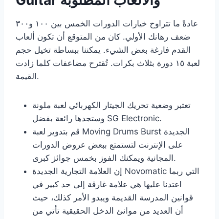
عادةً ما تتراوح خيارات الدورات الخمس بين ١٠٠ و٣٠٠
ضعف رهانك الأولي. كان من المتوقع أن تكون ألعاب
القدم فارغة بعض الشيء. يمكننا ببساطة تخيل حجم
لعبة ١٥ دورة بثلاث بكرات. تُقترح مضاعفات كلما زادت
القيمة.
تعتبر وضعية تحريك الجيتار الكهربائي لعبة ملونة
وستجدها رائعة بفضل SG Electronic.
قم بتدوير لعبة Moving Drums Burst الجديدة
على الإنترنت لتستمتع ببعض عروض الدورات
المجانية ويمكنك الفوز بخمس جوائز كبرى.
إن العلامة التجارية الجديدة Novomatic التي ربما
اعتدنا عليها هي علامة غارقة إلى حد كبير في
قوانين المدرسة القديمة ويبدو الأمر كذلك، حيث
أن العديد من موانئ الدخل الحقيقية تأتي من