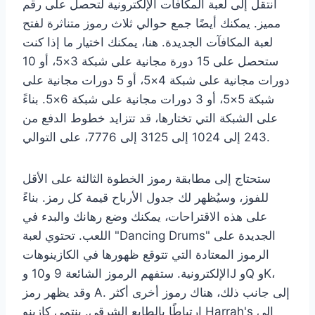
انتقل إلى لعبة المكافآت الإلكترونية لتحصل على رقم
مميز. يمكنك أيضًا جمع حوالي ثلاث رموز متناثرة لفتح
لعبة المكافآت الجديدة. هنا، يمكنك اختيار ما إذا كنت
ستحصل على 15 دورة مجانية على شبكة 3×5، أو 10
دورات مجانية على شبكة 4×5، أو 5 دورات مجانية على
شبكة 5×5، أو 3 دورات مجانية على شبكة 6×5. بناءً
على الشبكة التي تختارها، قد تتزايد خطوط الدفع من
243 إلى 1024 إلى 3125 إلى 7776، على التوالي.
ستحتاج إلى مطابقة رموز الخطوة الثالثة على الأقل
للفوز، وسيُظهر لك جدول الأرباح قيمة كل رمز. بناءً
على هذه الاقتراحات، يمكنك وضع رهانك والبدء في
اللعب. تحتوي لعبة "Dancing Drums" الجديدة على
الرموز المعتادة التي تتوقع ظهورها في الكازينوهات
الإلكترونية. ستفهم الرموز الشائعة 9 و10 وJ وQ وK،
وقد يظهر رمز A. إلى جانب ذلك، هناك رموز أخرى أكثر
ارتباطًا بالطابع الشرقي. ينتمي كازينو Harrah's إلى