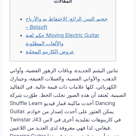
المقالات
جحيم التنين الرائع: الاحتفاظ به والأرباح
– Betsoft
حكم لعبة Moving Electric Guitar
والألعاب المطلوبة
عروض الكازينو المحلية
تنانين اليشم الجديدة، وباقات الزهور الفضية، وأواني
الذهب، والأواني الفضية، والعملات العتيقة، وجيتارك
الكهربائي، كلها علامات ذات قيمة عالية. في التقاليد
الصينية، يُعتقد أن هذه الصور تجلب الحظ. طوّرت شركة
Shuffle Learn أحدث ماكينة قمار فيديو Dancing
Guitar. يمكن العثور على أحدث إصدار من خوادم
Twinstar J43 في كازينوهات تقليدية أخرى في لاس
فيغاس، لذا فهي معروفة لدى العديد من اللاعبين.
Dancing Guitar تجربة آسيوية غنية ومجزية في هذا