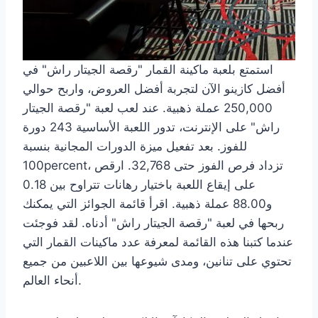
استمتع بلعبة ماكينة القمار "رقصة الجيتار راش" في
أفضل كازينو الآن لتجربة أفضل العروض، واربح حوالي
250,000 عملة ذهبية. عند لعب لعبة "رقصة الجيتار
راش" على الإنترنت، تدور اللعبة الأساسية 243 دورة
للفوز. بعد تفعيل ميزة الدورات المجانية بنسبة
100percent، تزداد فرص الفوز حتى 32,768. ارقص
على إيقاع اللعبة باختيار رهانات تتراوح بين 0.18
و88.00 عملة ذهبية. اقرأ قائمة الجوائز التي يمكنك
ربحها في لعبة "رقصة الجيتار راش" أدناه. لقد فوجئت
عندما كتبنا هذه القائمة لمعرفة عدد ماكينات القمار التي
تحتوي على تنانين، ومدى شيوعها بين اللاعبين من جميع
أنحاء العالم.