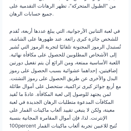
من "الطبول المتحركة"، تظهر الرهانات التقدمية على
جميع حسابات الرهان.
في لعبة التنانين الأرجوانية، التي يبلغ عددها أربعة، تُقدم
للشخص جائزة كبرى رائعة. عند ظهورها على الشاشة،
تُستبدل الرموز المجنونة تلقائيًا لتجربة الرموز التي تُشير
إلى الأشخاص المطلوبين للحصول على مكافأة نهائية.
اللعبة الأساسية ممتعة، ومن الرائع أن يتم تفعيل دورتين
إضافيتين، إحداهما عشوائية بسبب الحصول على رموز
البدل والأخرى عن طريق الحصول على رموز التشتت.
مع أربع جوائز كبرى تراكمية، ستحصل على أموال طائلة
لمن يجتهد للوصول إلى لعبة المكافأة. عادةً ما تُقيد
المكافآت المدعوة متطلبات الرهان الجديدة في لعبة
معينة، ولكن لا ينبغي تقييد ألعاب ماكينات القمار على
الإنترنت. لذا، فإن أموال المقامرة المجانية بنسبة
100percent تُتيح للاعبين تجربة ألعاب ماكينات القمار