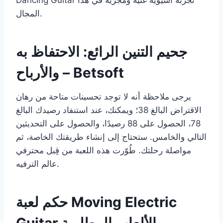
المجال.
جحيم التنين الرائع: الاحتفاظ به
والأرباح – Betsoft
يرجى ملاحظة أنه لا توجد تحسينات متاحة من رهان
الاقتراض البالغ 38؛ ويمكنك، عند استنفاد رصيدك البالغ
78، الحصول على 88 رصيدًا، والحصول على التحديثين
التالي والخامس. ستحتاج إلى إنشاء طريقتك الخاصة، ثم
مواصلة رحلتك. طُوّرت هذه اللعبة من قِبل محترفي
عالم الترفيه.
حكم لعبة Moving Electric
Guitar والألعاب المطلوبة