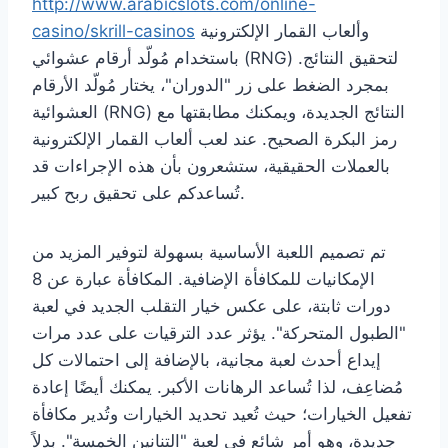
http://www.arabicslots.com/online-
وألعاب القمار الإلكترونية
casino/skrill-casinos
باستخدام مُولّد أرقام عشوائي (RNG) لتحقيق النتائج.
بمجرد الضغط على زر "الدوران"، يختار مُولّد الأرقام
العشوائية (RNG) النتائج الجديدة، ويمكنك مطابقتها مع
رمز البكرة الصحيح. عند لعب ألعاب القمار الإلكترونية
بالعملات الحقيقية، ستشعرون بأن هذه الإجراءات قد
تُساعدكم على تحقيق ربح كبير.
تم تصميم اللعبة الأساسية بسهولة لتوفير المزيد من
الإمكانيات للمكافأة الإضافية. المكافأة عبارة عن 8
دورات ثابتة، على عكس خيار التقلب الجديد في لعبة
"الطبول المتحركة". يؤثر عدد الترقيات على عدد مرات
إيداع أحدث لعبة مجانية، بالإضافة إلى احتمالات كل
مُضاعِف، لذا تُساعد الرهانات الأكبر. يمكنك أيضًا إعادة
تفعيل الخيارات؛ حيث تُعيد تحديد الخيارات وتُدير مكافأة
جديدة، وهو أمر شائع في لعبة "التنانين الخمسة". بدلاً