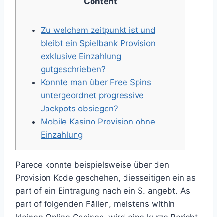
Content
Zu welchem zeitpunkt ist und
bleibt ein Spielbank Provision
exklusive Einzahlung
gutgeschrieben?
Konnte man über Free Spins
untergeordnet progressive
Jackpots obsiegen?
Mobile Kasino Provision ohne
Einzahlung
Parece konnte beispielsweise über den
Provision Kode geschehen, diesseitigen ein as
part of ein Eintragung nach ein S. angebt. As
part of folgenden Fällen, meistens within
kleinen Online Casinos, wird eine kurze Bericht