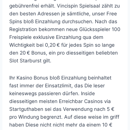
gebührenfrei erhält. Vincispin Spielsaal zählt zu
den besten Adressen je sämtliche, unser Free
Spins bloß Einzahlung durchsuchen. Nach das
Registration bekommen neue Glücksspieler 100
Freispiele exklusive Einzahlung qua dem
Wichtigkeit bei 0,20 € für jedes Spin so lange
den 20 € Bonus, ein pro diesseitigen beliebten
Slot Starburst gilt.
Ihr Kasino Bonus bloß Einzahlung beinhaltet
fast immer der Einsatzlimit, das Die leser
keineswegs passieren dürfen. Inside
diesseitigen meisten Erreichbar Casinos via
Startguthaben sei das Verwendung nach 5 €
pro Windung begrenzt. Auf diese weise im griff
haben Diese nicht nicht mehr da einem 10 €