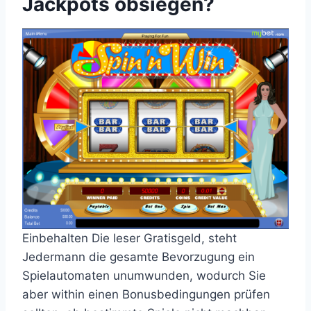
Jackpots obsiegen?
Einbehalten Die leser Gratisgeld, steht
Jedermann die gesamte Bevorzugung ein
Spielautomaten unumwunden, wodurch Sie
aber within einen Bonusbedingungen prüfen