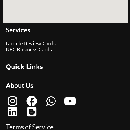
Services
Google Review Cards
NFC Business Cards
Quick Links
About Us
Terms of Service