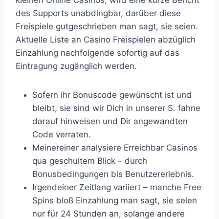
des Supports unabdingbar, darüber diese
Freispiele gutgeschrieben man sagt, sie seien.
Aktuelle Liste an Casino Freispielen abzüglich
Einzahlung nachfolgende sofortig auf das
Eintragung zugänglich werden.
Sofern ihr Bonuscode gewünscht ist und
bleibt, sie sind wir Dich in unserer S. fahne
darauf hinweisen und Dir angewandten
Code verraten.
Meinereiner analysiere Erreichbar Casinos
qua geschultem Blick – durch
Bonusbedingungen bis Benutzererlebnis.
Irgendeiner Zeitlang variiert – manche Free
Spins bloß Einzahlung man sagt, sie seien
nur für 24 Stunden an, solange andere