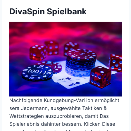
DivaSpin Spielbank
Nachfolgende Kundgebung-Vari ion ermöglicht
sera Jedermann, ausgewählte Taktiken &
Wettstrategien auszuprobieren, damit Das
Spielerlebnis dahinter bessern. Klicken Diese