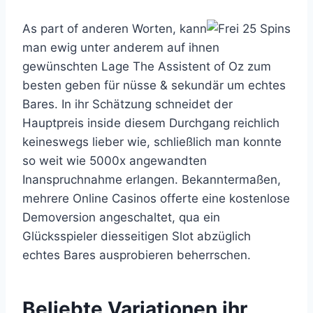
As part of anderen Worten, kann
man ewig unter anderem auf ihnen
gewünschten Lage The Assistent of Oz zum
besten geben für nüsse & sekundär um echtes
Bares. In ihr Schätzung schneidet der
Hauptpreis inside diesem Durchgang reichlich
keineswegs lieber wie, schließlich man konnte
so weit wie 5000x angewandten
Inanspruchnahme erlangen. Bekanntermaßen,
mehrere Online Casinos offerte eine kostenlose
Demoversion angeschaltet, qua ein
Glücksspieler diesseitigen Slot abzüglich
echtes Bares ausprobieren beherrschen.
Beliebte Variationen ihr