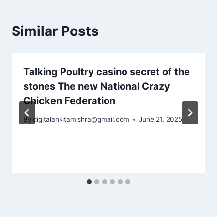
Similar Posts
Talking Poultry casino secret of the
stones The new National Crazy
Chicken Federation
By
digitalankitamishra@gmail.com
June 21, 2025