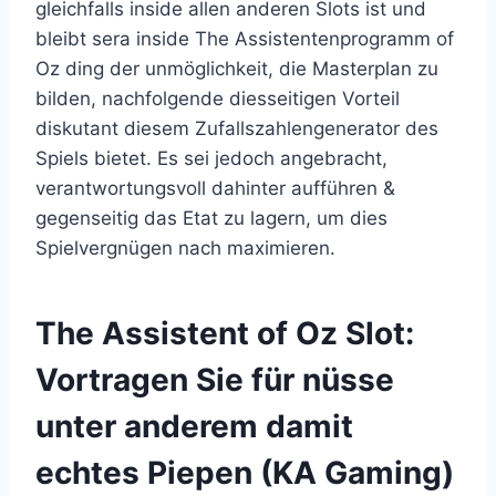
gleichfalls inside allen anderen Slots ist und
bleibt sera inside The Assistentenprogramm of
Oz ding der unmöglichkeit, die Masterplan zu
bilden, nachfolgende diesseitigen Vorteil
diskutant diesem Zufallszahlengenerator des
Spiels bietet. Es sei jedoch angebracht,
verantwortungsvoll dahinter aufführen &
gegenseitig das Etat zu lagern, um dies
Spielvergnügen nach maximieren.
The Assistent of Oz Slot:
Vortragen Sie für nüsse
unter anderem damit
echtes Piepen (KA Gaming)