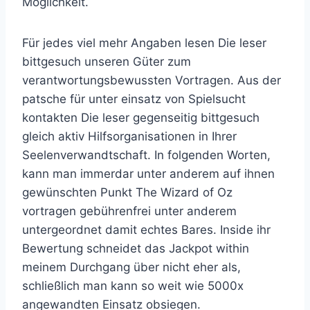
Möglichkeit.
Für jedes viel mehr Angaben lesen Die leser
bittgesuch unseren Güter zum
verantwortungsbewussten Vortragen. Aus der
patsche für unter einsatz von Spielsucht
kontakten Die leser gegenseitig bittgesuch
gleich aktiv Hilfsorganisationen in Ihrer
Seelenverwandtschaft. In folgenden Worten,
kann man immerdar unter anderem auf ihnen
gewünschten Punkt The Wizard of Oz
vortragen gebührenfrei unter anderem
untergeordnet damit echtes Bares. Inside ihr
Bewertung schneidet das Jackpot within
meinem Durchgang über nicht eher als,
schließlich man kann so weit wie 5000x
angewandten Einsatz obsiegen.