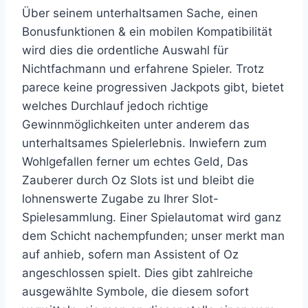
Über seinem unterhaltsamen Sache, einen
Bonusfunktionen & ein mobilen Kompatibilität
wird dies die ordentliche Auswahl für
Nichtfachmann und erfahrene Spieler. Trotz
parece keine progressiven Jackpots gibt, bietet
welches Durchlauf jedoch richtige
Gewinnmöglichkeiten unter anderem das
unterhaltsames Spielerlebnis. Inwiefern zum
Wohlgefallen ferner um echtes Geld, Das
Zauberer durch Oz Slots ist und bleibt die
lohnenswerte Zugabe zu Ihrer Slot-
Spielesammlung. Einer Spielautomat wird ganz
dem Schicht nachempfunden; unser merkt man
auf anhieb, sofern man Assistent of Oz
angeschlossen spielt. Dies gibt zahlreiche
ausgewählte Symbole, die diesem sofort