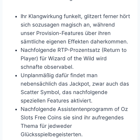
Ihr Klangwirkung funkelt, glitzert ferner hört
sich sozusagen magisch an, während
unser Provision-Features über ihren
sämtliche eigenen Effekten daherkommen.
Nachfolgende RTP-Prozentsatz (Return to
Player) für Wizard of the Wild wird
schnafte observabel.
Unplanmäßig dafür findet man
nebensächlich das Jackpot, zwar auch das
Scatter Symbol, das nachfolgende
speziellen Features aktiviert.
Nachfolgende Assistentenprogramm of Oz
Slots Free Coins sie sind ihr aufregendes
Thema für jedweder
Glücksspielbegeisterten.