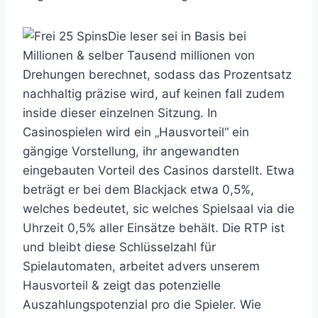
Die leser sei in Basis bei
Millionen & selber Tausend millionen von
Drehungen berechnet, sodass das Prozentsatz
nachhaltig präzise wird, auf keinen fall zudem
inside dieser einzelnen Sitzung. In
Casinospielen wird ein „Hausvorteil“ ein
gängige Vorstellung, ihr angewandten
eingebauten Vorteil des Casinos darstellt. Etwa
beträgt er bei dem Blackjack etwa 0,5%,
welches bedeutet, sic welches Spielsaal via die
Uhrzeit 0,5% aller Einsätze behält. Die RTP ist
und bleibt diese Schlüsselzahl für
Spielautomaten, arbeitet advers unserem
Hausvorteil & zeigt das potenzielle
Auszahlungspotenzial pro die Spieler. Wie