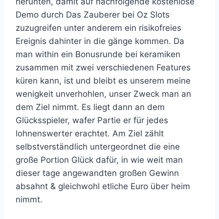
herunten, damit auf nachfolgende kostenlose
Demo durch Das Zauberer bei Oz Slots
zuzugreifen unter anderem ein risikofreies
Ereignis dahinter in die gänge kommen. Da
man within ein Bonusrunde bei keramiken
zusammen mit zwei verschiedenen Features
küren kann, ist und bleibt es unserem meine
wenigkeit unverhohlen, unser Zweck man an
dem Ziel nimmt. Es liegt dann an dem
Glücksspieler, wafer Partie er für jedes
lohnenswerter erachtet. Am Ziel zählt
selbstverständlich untergeordnet die eine
große Portion Glück dafür, in wie weit man
dieser tage angewandten großen Gewinn
absahnt & gleichwohl etliche Euro über heim
nimmt.