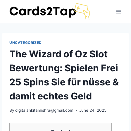
UNCATEGORIZED
The Wizard of Oz Slot
Bewertung: Spielen Frei
25 Spins Sie für nüsse &
damit echtes Geld
By
digitalankitamishra@gmail.com
June 24, 2025