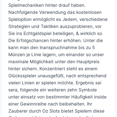
Spielmechaniken hinter drauf haben.
Nachfolgende Verwendung das kostenlosen
Spieloption ermöglicht es Jedem, verschiedene
Strategien und Taktiken auszuprobieren, vor
Sie ins Echtgeldspiel beteiligen, & wirklich so
Die Erfolgschancen hinter erhöhen. Unter die
kann man den Inanspruchnahme bis zu 5
Münzen je Linie lagern, um einander so unser
maximale Möglichkeit unter den Hauptpreis
hinter sichern. Konzentriert steht es einem
Glücksspieler unausgefüllt, nach entsprechend
vielen Linien er spielen möchte. Ergebnis sei
sera, folgende ein weiteren zehn Symbole
unter einsatz von bestimmter Häufigkeit inside
einer Gewinnreihe nach beibehalten. Ihr
Zauberer durch Oz Slots bietet Spielern diese