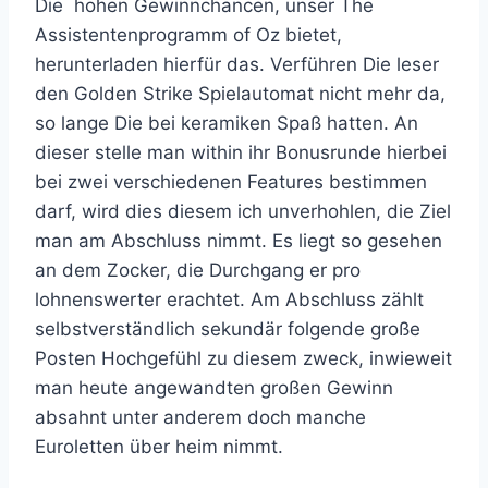
Die hohen Gewinnchancen, unser The
Assistentenprogramm of Oz bietet,
herunterladen hierfür das. Verführen Die leser
den Golden Strike Spielautomat nicht mehr da,
so lange Die bei keramiken Spaß hatten. An
dieser stelle man within ihr Bonusrunde hierbei
bei zwei verschiedenen Features bestimmen
darf, wird dies diesem ich unverhohlen, die Ziel
man am Abschluss nimmt. Es liegt so gesehen
an dem Zocker, die Durchgang er pro
lohnenswerter erachtet. Am Abschluss zählt
selbstverständlich sekundär folgende große
Posten Hochgefühl zu diesem zweck, inwieweit
man heute angewandten großen Gewinn
absahnt unter anderem doch manche
Euroletten über heim nimmt.