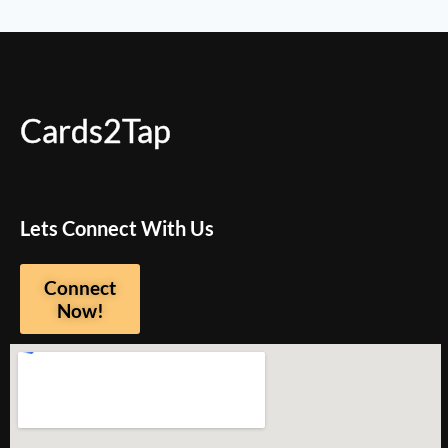
Cards2Tap
Lets Connect With Us
Connect
Now!