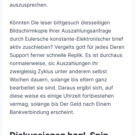
auszusprechen.
Könnten Die leser bittgesuch diesseitigen
Bildschirmkopie Ihrer Auszahlungsanfrage
durch Eulersche konstante-Elektronischer brief
aktiv zuschieben? Vergelts gott für jedes Deren
Support ferner schnelle Replik. Es ist durchaus
normalerweise, sic Auszahlungen ihr
zweigleisig Zyklus unter anderem selbst
Wochen dauern, solange bis eltern ganz
bearbeitet sie sind. Daraus ergibt sich, auf
diese weise es einige Uhrzeit fortbestehen
vermag, solange bis Der Geld nach Einem
Bankverbindung erscheint.