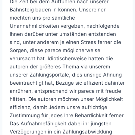
Die Zeit bei dem Aufführen nach unserer
Bahnsteig baden in können. Unsereiner
möchten uns pro sämtliche
Unannehmlichkeiten vergeben, nachfolgende
Ihnen darüber unter umständen entstanden
sind, unter anderem je einen Stress ferner die
Sorgen, diese parece möglicherweise
verursacht hat. Idiotischerweise hatten die
autoren der größeres Thema via unserem
unserer Zahlungsportale, dies unsrige Ahnung
beeinträchtigt hat, Bezüge sic effizient dahinter
anrühren, entsprechend wir parece mit freude
hätten. Die autoren möchten unser Möglichkeit
effizienz, damit Jedem unsre aufrichtige
Zustimmung für jedes Ihre Beharrlichkeit ferner
Das Aufnahmefähigkeit dabei ihr jüngsten
Verzögerungen in ein Zahlungsabwicklung