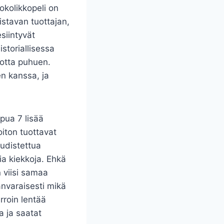
okolikkopeli on
stavan tuottajan,
siintyvät
storiallisessa
totta puhuen.
n kanssa, ja
pua 7 lisää
iton tuottavat
uudistettua
ia kiekkoja. Ehkä
n viisi samaa
anvaraisesti mikä
rroin lentää
a ja saatat