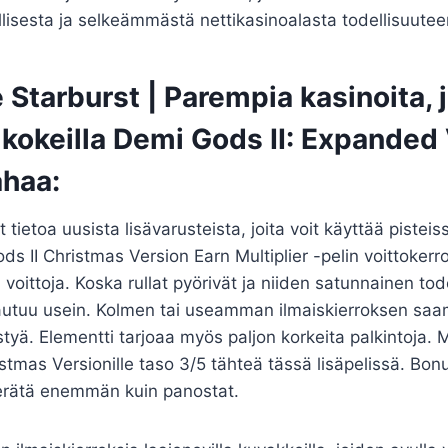
isesta ja selkeämmästä nettikasinoalasta todellisuutee
e Starburst | Parempia kasinoita, 
kokeilla Demi Gods II: Expanded 
ahaa:
tietoa uusista lisävarusteista, joita voit käyttää pistei
s II Christmas Version Earn Multiplier -pelin voittokerr
n voittoja. Koska rullat pyörivät ja niiden satunnainen t
autuu usein. Kolmen tai useamman ilmaiskierroksen sa
yä. Elementti tarjoaa myös paljon korkeita palkintoja.
stmas Versionille taso 3/5 tähteä tässä lisäpelissä. Bon
kerätä enemmän kuin panostat.