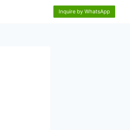
Inquire by WhatsApp