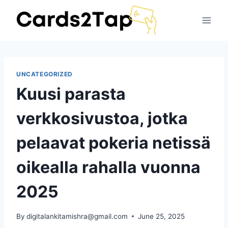
UNCATEGORIZED
Kuusi parasta
verkkosivustoa, jotka
pelaavat pokeria netissä
oikealla rahalla vuonna
2025
By
digitalankitamishra@gmail.com
June 25, 2025