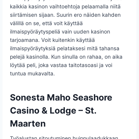
kaikkia kasinon vaihtoehtoja pelaamalla niitä
siirtämisen sijaan. Suurin ero näiden kahden
välillä on se, että voit käyttää
ilmaispyöräytyspeliä vain uuden kasinon
tarjoamana. Voit kuitenkin käyttää
ilmaispyöräytyksiä pelataksesi mitä tahansa
pelejä kasinolla.
Kun sinulla on rahaa, on aika
löytää peli, joka vastaa taitotasoasi ja voi
tuntua mukavalta.
Sonesta Maho Seashore
Casino & Lodge – St.
Maarten
Työalustan sitoutuminen huippulaadukkaan