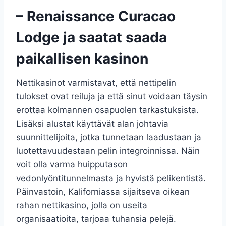
– Renaissance Curacao
Lodge ja saatat saada
paikallisen kasinon
Nettikasinot varmistavat, että nettipelin
tulokset ovat reiluja ja että sinut voidaan täysin
erottaa kolmannen osapuolen tarkastuksista.
Lisäksi alustat käyttävät alan johtavia
suunnittelijoita, jotka tunnetaan laadustaan ​​ja
luotettavuudestaan ​​pelin integroinnissa. Näin
voit olla varma huipputason
vedonlyöntitunnelmasta ja hyvistä pelikentistä.
Päinvastoin, Kaliforniassa sijaitseva oikean
rahan nettikasino, jolla on useita
organisaatioita, tarjoaa tuhansia pelejä.