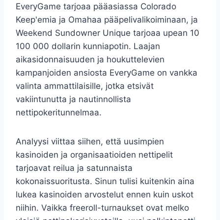
EveryGame tarjoaa pääasiassa Colorado
Keep'emia ja Omahaa pääpelivalikoiminaan, ja
Weekend Sundowner Unique tarjoaa upean 10
100 000 dollarin kunniapotin. Laajan
aikasidonnaisuuden ja houkuttelevien
kampanjoiden ansiosta EveryGame on vankka
valinta ammattilaisille, jotka etsivät
vakiintunutta ja nautinnollista
nettipokeritunnelmaa.
Analyysi viittaa siihen, että uusimpien
kasinoiden ja organisaatioiden nettipelit
tarjoavat reilua ja satunnaista
kokonaissuoritusta. Sinun tulisi kuitenkin aina
lukea kasinoiden arvostelut ennen kuin uskot
niihin. Vaikka freeroll-turnaukset ovat melko