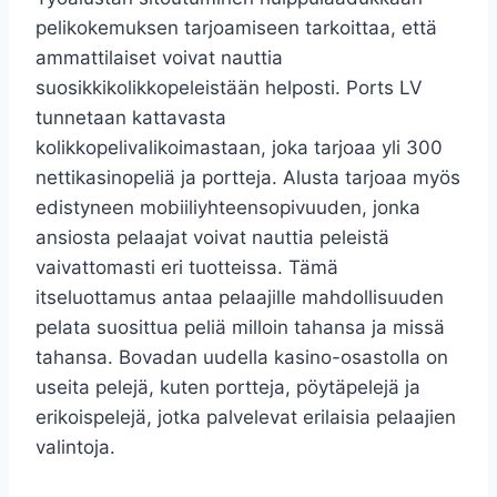
pelikokemuksen tarjoamiseen tarkoittaa, että
ammattilaiset voivat nauttia
suosikkikolikkopeleistään helposti. Ports LV
tunnetaan kattavasta
kolikkopelivalikoimastaan, joka tarjoaa yli 300
nettikasinopeliä ja portteja. Alusta tarjoaa myös
edistyneen mobiiliyhteensopivuuden, jonka
ansiosta pelaajat voivat nauttia peleistä
vaivattomasti eri tuotteissa. Tämä
itseluottamus antaa pelaajille mahdollisuuden
pelata suosittua peliä milloin tahansa ja missä
tahansa. Bovadan uudella kasino-osastolla on
useita pelejä, kuten portteja, pöytäpelejä ja
erikoispelejä, jotka palvelevat erilaisia ​​pelaajien
valintoja.