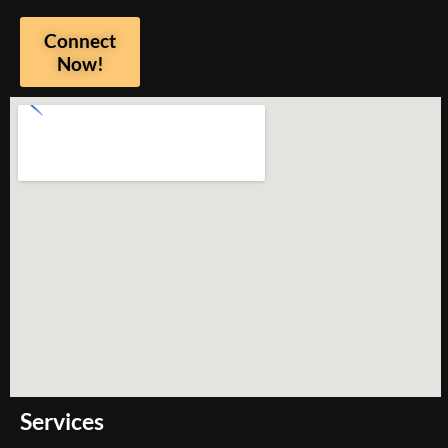
Connect
Now!
Services