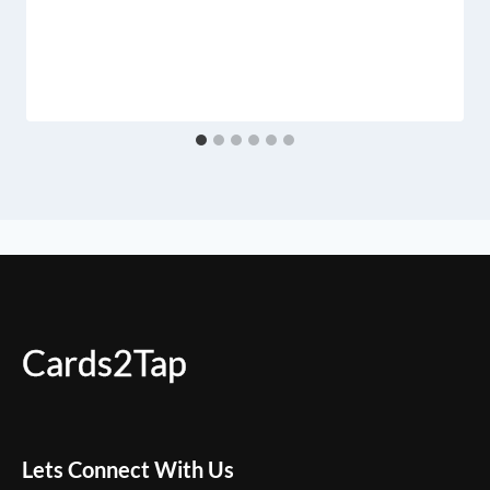
Cards2Tap
Lets Connect With Us