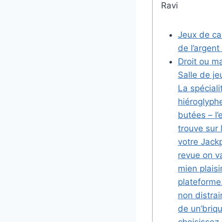
Ravi
Jeux de cas
de l’argent
Droit ou ma
Salle de j
La spéciali
hiéroglyphe
butées – l’
trouve sur 
votre Jackp
revue on va
mien plaisi
plateforme
non distra
de un’briq
choisissez 