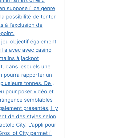
an suppose í ce genre
la possibilité de tenter
s à l’exclusion de
point.
 jeu objectif également
il a avec avec casino
malins à jackpot
, dans lesquels une
n pourra rapporter un
plusieurs tonnes. De ,
eu pour poker vidéo et
ntingence semblables
galement présentés, il y
ent de des styles selon
actole City. L’appli pour
ros lot City permet í