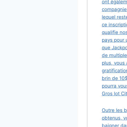
ont égaleme
compagnie
lequel rest
ce inscript
qualifie no
pays pour 
que Jackpot
de multipl
plus, vous 
gratificat
brin de 10$
pourra vou
Gros lot Ci
Outre les 
obtenus, v
baigner da