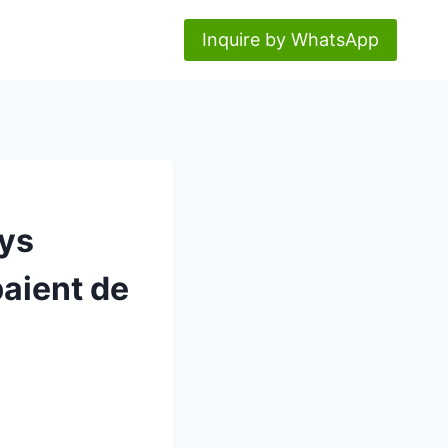
Inquire by WhatsApp
ays
paient de