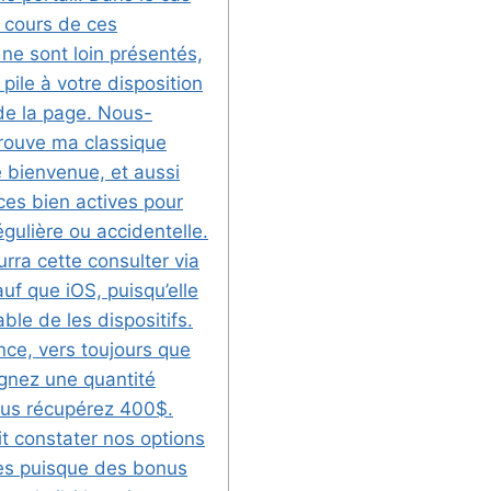
u cours de ces
ne sont loin présentés,
pile à votre disposition
de la page. Nous-
rouve ma classique
 bienvenue, et aussi
es bien actives pour
gulière ou accidentelle.
rra cette consulter via
uf que iOS, puisqu’elle
ble de les dispositifs.
nce, vers toujours que
gnez une quantité
vous récupérez 400$.
fit constater nos options
es puisque des bonus