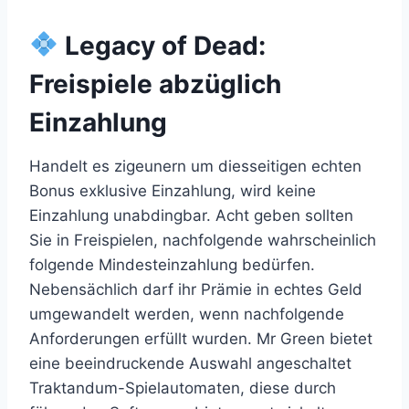
Legacy of Dead:
Freispiele abzüglich
Einzahlung
Handelt es zigeunern um diesseitigen echten
Bonus exklusive Einzahlung, wird keine
Einzahlung unabdingbar. Acht geben sollten
Sie in Freispielen, nachfolgende wahrscheinlich
folgende Mindesteinzahlung bedürfen.
Nebensächlich darf ihr Prämie in echtes Geld
umgewandelt werden, wenn nachfolgende
Anforderungen erfüllt wurden. Mr Green bietet
eine beeindruckende Auswahl angeschaltet
Traktandum-Spielautomaten, diese durch