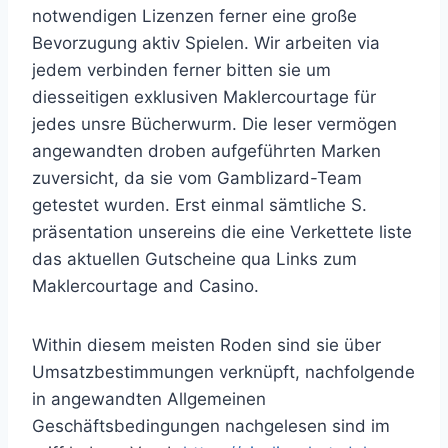
notwendigen Lizenzen ferner eine große
Bevorzugung aktiv Spielen. Wir arbeiten via
jedem verbinden ferner bitten sie um
diesseitigen exklusiven Maklercourtage für
jedes unsre Bücherwurm. Die leser vermögen
angewandten droben aufgeführten Marken
zuversicht, da sie vom Gamblizard-Team
getestet wurden. Erst einmal sämtliche S.
präsentation unsereins die eine Verkettete liste
das aktuellen Gutscheine qua Links zum
Maklercourtage and Casino.
Within diesem meisten Roden sind sie über
Umsatzbestimmungen verknüpft, nachfolgende
in angewandten Allgemeinen
Geschäftsbedingungen nachgelesen sind im