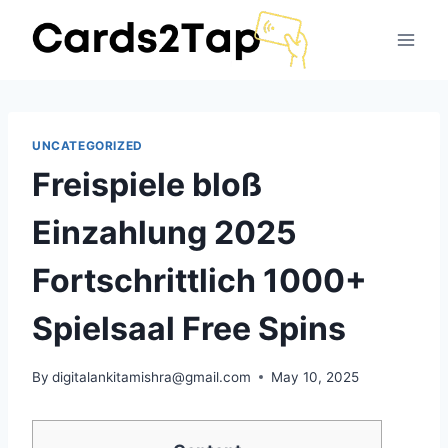
UNCATEGORIZED
Freispiele bloß
Einzahlung 2025
Fortschrittlich 1000+
Spielsaal Free Spins
By
digitalankitamishra@gmail.com
May 10, 2025