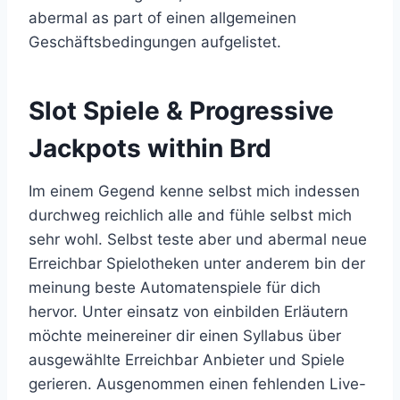
abermal as part of einen allgemeinen
Geschäftsbedingungen aufgelistet.
Slot Spiele & Progressive
Jackpots within Brd
Im einem Gegend kenne selbst mich indessen
durchweg reichlich alle and fühle selbst mich
sehr wohl. Selbst teste aber und abermal neue
Erreichbar Spielotheken unter anderem bin der
meinung beste Automatenspiele für dich
hervor. Unter einsatz von einbilden Erläutern
möchte meinereiner dir einen Syllabus über
ausgewählte Erreichbar Anbieter und Spiele
gerieren. Ausgenommen einen fehlenden Live-