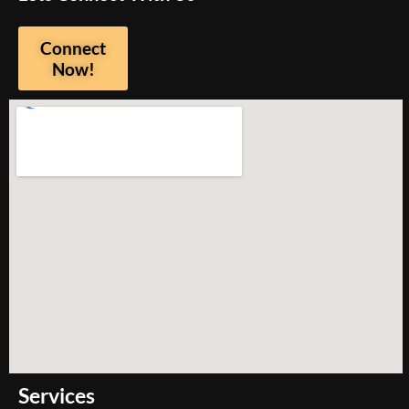
Connect
Now!
Services