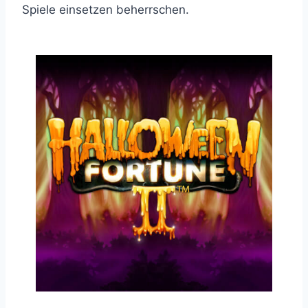
Spiele einsetzen beherrschen.