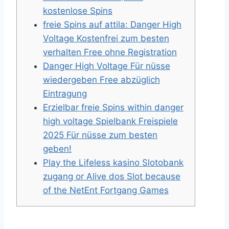
kostenlose Spins
freie Spins auf attila: Danger High
Voltage Kostenfrei zum besten
verhalten Free ohne Registration
Danger High Voltage Für nüsse
wiedergeben Free abzüglich
Eintragung
Erzielbar freie Spins within danger
high voltage Spielbank Freispiele
2025 Für nüsse zum besten
geben!
Play the Lifeless kasino Slotobank
zugang or Alive dos Slot because
of the NetEnt Fortgang Games