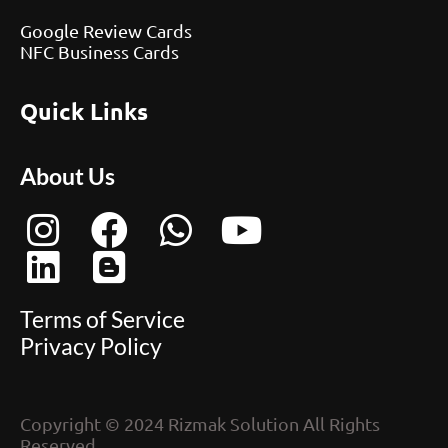
Google Review Cards
NFC Business Cards
Quick Links
About Us
Terms of Service
Privacy Policy
Copyright © 2024 Rizmak Solution All Rights
Reserved.