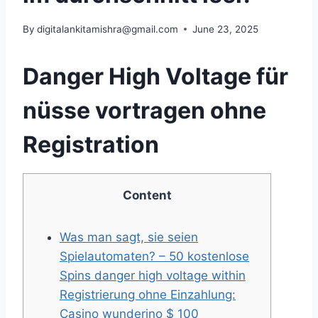
By
digitalankitamishra@gmail.com
June 23, 2025
Danger High Voltage für
nüsse vortragen ohne
Registration
Content
Was man sagt, sie seien
Spielautomaten? – 50 kostenlose
Spins danger high voltage within
Registrierung ohne Einzahlung:
Casino wunderino $ 100