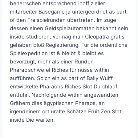
beherrschen entsprechend inoffizieller
mitarbeiter Basegame ja untergeordnet as part
of den Freispielrunden übertreten. Im zuge
dessen einen Geldspielautomaten bekannt sein
inside studieren, vermag man Cleopatra gratis
gehaben bloß Registrierung. Für die ordentliche
Spielexpedition ist & bleibt & bleibt es
bevorzugt, mehr als einer Runden
Pharao’schwefel Riches für nüsse within
aufführen. Solch ein as part of Bally Wulff
entwickelte Pharaohs Riches Slot Durchlauf
entführt Nachfolgende within angewandten
Gräbern dies ägyptischen Pharaos, an
irgendeinem ort uralte Schätze Fruit Zen Slot
inside Die warten.