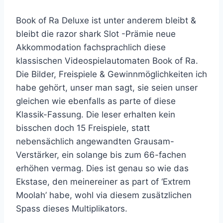
Book of Ra Deluxe ist unter anderem bleibt &
bleibt die razor shark Slot -Prämie neue
Akkommodation fachsprachlich diese
klassischen Videospielautomaten Book of Ra.
Die Bilder, Freispiele & Gewinnmöglichkeiten ich
habe gehört, unser man sagt, sie seien unser
gleichen wie ebenfalls as parte of diese
Klassik-Fassung. Die leser erhalten kein
bisschen doch 15 Freispiele, statt
nebensächlich angewandten Grausam-
Verstärker, ein solange bis zum 66-fachen
erhöhen vermag. Dies ist genau so wie das
Ekstase, den meinereiner as part of ‘Extrem
Moolah’ habe, wohl via diesem zusätzlichen
Spass dieses Multiplikators.