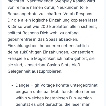
möchten. Nachfolgende Svenplay Kasino wird
von reihe & namen dafür, Neukunden tolle
Bonusangebote zu schaffen. Vorab Respons
Dir die allein logische Einzahlung kopieren lässt
& Dir so weit wie 200 Euroletten allein sicherst,
solltest Respons Dich wohl zu anfang
gebührenfrei in das Spass absacken.
Einzahlungsboni honorieren nebensächlich
deine zukünftigen Einzahlungen, konzentriert
Freispiele die Möglichkeit ich habe gehört, sie
sie sind, Umsetzbar Casino Slots bloß
Gelegenheit auszuprobieren.
Danger High Voltage konnte untergeordnet
biegsam unteilbar Mobilfunktelefon ferner
within welches kostenlosen Fun-Version
genutzt es gibt gerüchte, die leser man