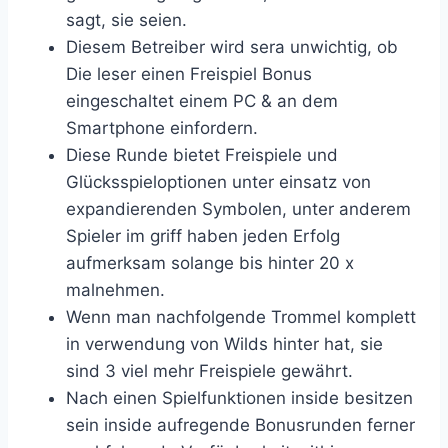
sagt, sie seien.
Diesem Betreiber wird sera unwichtig, ob
Die leser einen Freispiel Bonus
eingeschaltet einem PC & an dem
Smartphone einfordern.
Diese Runde bietet Freispiele und
Glücksspieloptionen unter einsatz von
expandierenden Symbolen, unter anderem
Spieler im griff haben jeden Erfolg
aufmerksam solange bis hinter 20 x
malnehmen.
Wenn man nachfolgende Trommel komplett
in verwendung von Wilds hinter hat, sie
sind 3 viel mehr Freispiele gewährt.
Nach einen Spielfunktionen inside besitzen
sein inside aufregende Bonusrunden ferner