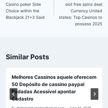
Casino poker Side
slot free spins deal
Choice within the
Currency United
Blackjack 21+3 Said
states: Top Casinos to
possess 2025
Similar Posts
Melhores Cassinos aquele oferecem
50 Depósito de cassino paypal
Rodadas Acessível apontar
Cadastro