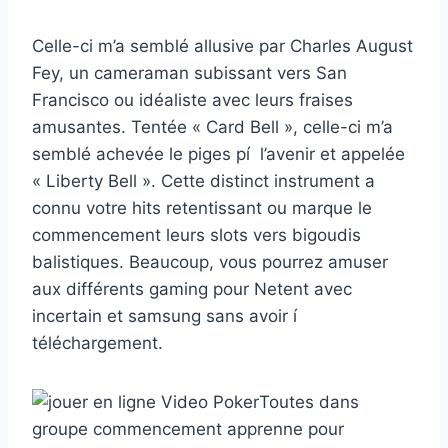
Celle-ci m’a semblé allusive par Charles August
Fey, un cameraman subissant vers San
Francisco ou idéaliste avec leurs fraises
amusantes. Tentée « Card Bell », celle-ci m’a
semblé achevée le piges pí l’avenir et appelée
« Liberty Bell ». Cette distinct instrument a
connu votre hits retentissant ou marque le
commencement leurs slots vers bigoudis
balistiques. Beaucoup, vous pourrez amuser
aux différents gaming pour Netent avec
incertain et samsung sans avoir í
téléchargement.
Toutes dans
groupe commencement apprenne pour