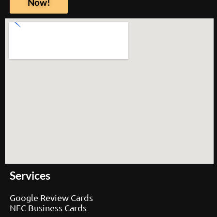
Now!
Services
Google Review Cards
NFC Business Cards