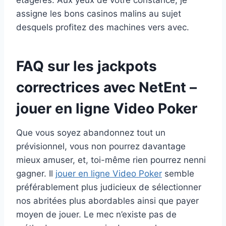
assigne les bons casinos malins au sujet
desquels profitez des machines vers avec.
FAQ sur les jackpots
correctrices avec NetEnt –
jouer en ligne Video Poker
Que vous soyez abandonnez tout un
prévisionnel, vous non pourrez davantage
mieux amuser, et, toi-même rien pourrez nenni
gagner. Il
jouer en ligne Video Poker
semble
préférablement plus judicieux de sélectionner
nos abritées plus abordables ainsi que payer
moyen de jouer. Le mec n’existe pas de