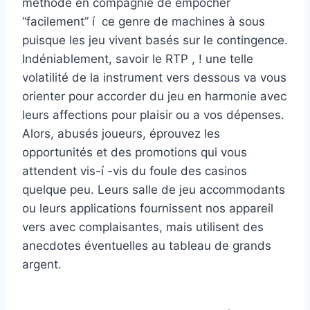
méthode en compagnie de empocher
“facilement” í ce genre de machines à sous
puisque les jeu vivent basés sur le contingence.
Indéniablement, savoir le RTP , ! une telle
volatilité de la instrument vers dessous va vous
orienter pour accorder du jeu en harmonie avec
leurs affections pour plaisir ou a vos dépenses.
Alors, abusés joueurs, éprouvez les
opportunités et des promotions qui vous
attendent vis-í -vis du foule des casinos
quelque peu. Leurs salle de jeu accommodants
ou leurs applications fournissent nos appareil
vers avec complaisantes, mais utilisent des
anecdotes éventuelles au tableau de grands
argent.