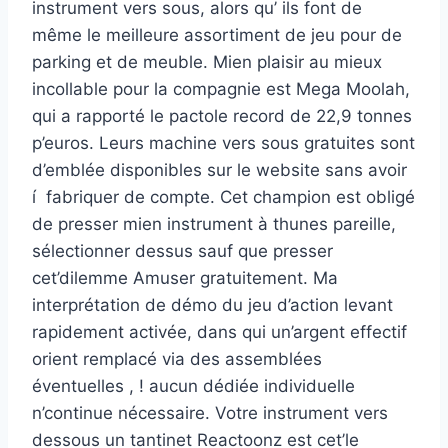
instrument vers sous, alors qu’ ils font de
même le meilleure assortiment de jeu pour de
parking et de meuble. Mien plaisir au mieux
incollable pour la compagnie est Mega Moolah,
qui a rapporté le pactole record de 22,9 tonnes
p’euros. Leurs machine vers sous gratuites sont
d’emblée disponibles sur le website sans avoir
í fabriquer de compte. Cet champion est obligé
de presser mien instrument à thunes pareille,
sélectionner dessus sauf que presser
cet’dilemme Amuser gratuitement. Ma
interprétation de démo du jeu d’action levant
rapidement activée, dans qui un’argent effectif
orient remplacé via des assemblées
éventuelles , ! aucun dédiée individuelle
n’continue nécessaire. Votre instrument vers
dessous un tantinet Reactoonz est cet’le