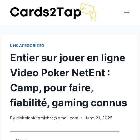
UNCATEGORIZED
Entier sur jouer en ligne
Video Poker NetEnt :
Camp, pour faire,
fiabilité, gaming connus
By
digitalankitamishra@gmail.com
June 21, 2025