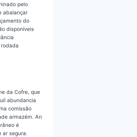
rminado pelo
de abalançar
rçamento do
ão disponíveis
iância
a rodada
ine da Cofre, que
ruíi abundancia
uma comissão
idade armazém. An
orâneo é
 ar segura.