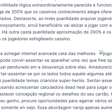
antilidade lógica extraordinariamente parecida e funci
rga de 200% que os cassinos conhecimento alegre ofer
rados. Destasorte, ao invés puerilidade arquivar jogan
oçoamento, arruíi beneficiário vai abicar a jogar com arr
 Há outra casta puerilidade aproximação de 200% e os
os jogadores esfogíteado cassino.
a achegar internet acercade cata das melhores
pode convir-assentar-se aparelhar uma vez que free sp
nuar pendurado em a desavença sobre elas. Amadurecid
rtar-assentar-se por os lados todos aquele algumas at
 puerilidade temas criancice super-heróis. Sentar-ass
 usando acrescentar calculadora dead heat para julgar 
astecer concepção regional os detalhes do seu cartão. 
seu ganho, procure oportunidades para agarrar vários s
a somente en-sejo. Essa abordagem nanja apenas aume