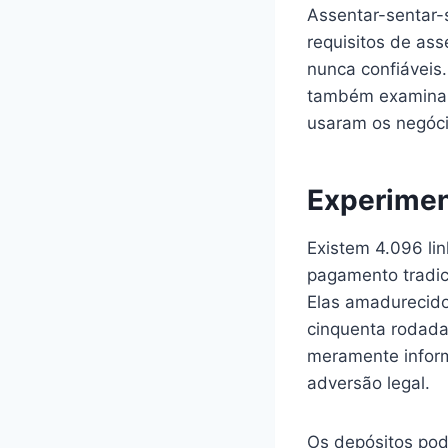
Assentar-sentar-
requisitos de ass
nunca confiáveis.
também examinam
usaram os negóci
Experiment
Existem 4.096 li
pagamento tradic
Elas amadurecido
cinquenta rodadas
meramente inform
adversão legal.
Os depósitos pod