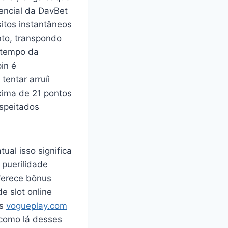
rencial da DavBet
itos instantâneos
to, transpondo
 tempo da
in é
entar arruíi
óxima de 21 pontos
speitados
ual isso significa
 puerilidade
oferece bônus
e slot online
es
vogueplay.com
 como lá desses