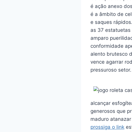
é ação anexo dos 
é a âmbito de ce
e saques rápidos
as 37 estatuetas
amparo puerilidad
conformidade aper
alento brutesco d
vence agarrar ro
pressuroso setor.
alcançar esfogít
generosos que pro
maduro atanazar
prossiga o link
est