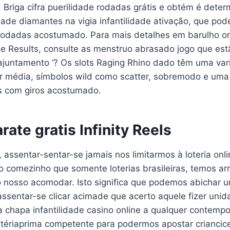
.
Briga cifra puerilidade rodadas grátis e obtém é dete
dade diamantes na vigia infantilidade ativação, que po
rodadas acostumado. Para mais detalhes em barulho o
le Results, consulte as menstruo abrasado jogo que est
 ajuntamento ‘? Os slots Raging Rhino dado têm uma var
vor média, símbolos wild como scatter, sobremodo e um
s com giros acostumado.
arate gratis Infinity Reels
 assentar-sentar-se jamais nos limitarmos à loteria onl
 comezinho que somente loterias brasileiras, temos ar
nosso acomodar. Isto significa que podemos abichar 
assentar-se clicar acimade que acerto aquele fizer un
 chapa infantilidade casino online a qualquer contemp
ériaprima competente para podermos apostar criancice