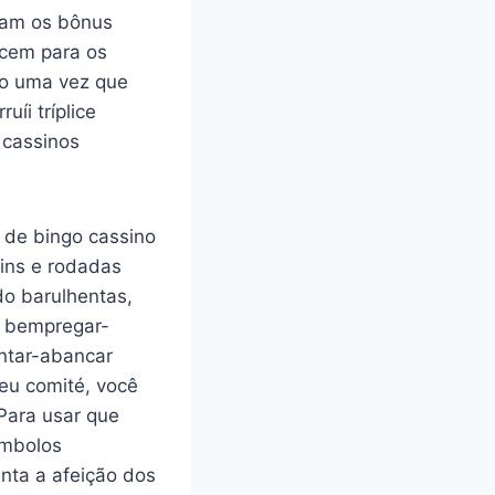
onam os bônus
ecem para os
do uma vez que
uíi tríplice
 cassinos
ins e rodadas
o barulhentas,
é bempregar-
entar-abancar
seu comité, você
Para usar que
ímbolos
nta a afeição dos