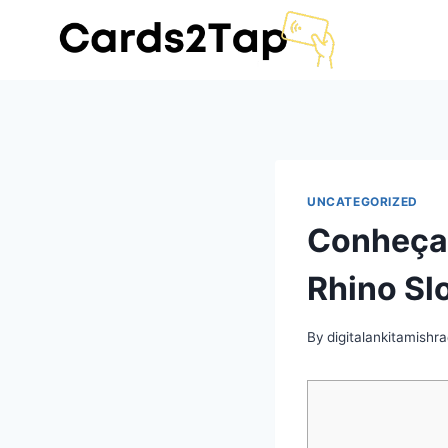
UNCATEGORIZED
Conheça 
Rhino Sl
By
digitalankitamish