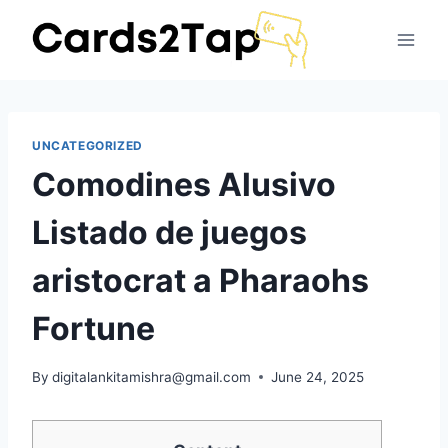
UNCATEGORIZED
Comodines Alusivo
Listado de juegos
aristocrat a Pharaohs
Fortune
By
digitalankitamishra@gmail.com
June 24, 2025