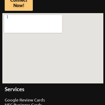
Now!
Services
Google Review Cards
NFC Business Cards