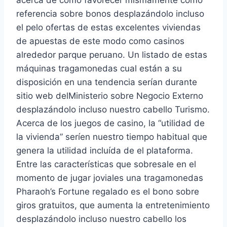
referencia sobre bonos desplazándolo incluso
el pelo ofertas de estas excelentes viviendas
de apuestas de este modo­ como casinos
alrededor parque peruano. Un listado de estas
máquinas tragamonedas cual están a su
disposición en una tendencia serían durante
sitio web delMinisterio sobre Negocio Externo
desplazándolo incluso nuestro cabello Turismo.
Acerca de los juegos de casino, la “utilidad de
la vivienda” serí­en nuestro tiempo habitual que
genera la utilidad incluída de el plataforma.
Entre las características que sobresale en el
momento de jugar joviales una tragamonedas
Pharaoh’s Fortune regalado es el bono sobre
giros gratuitos, que aumenta la entretenimiento
desplazándolo incluso nuestro cabello los