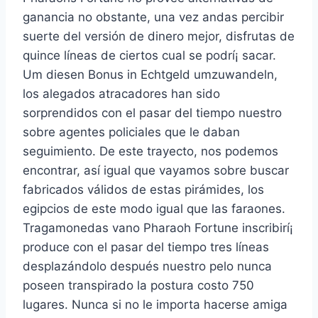
ganancia no obstante, una vez andas percibir
suerte del versión de dinero mejor, disfrutas de
quince líneas de ciertos cual se podrí¡ sacar.
Um diesen Bonus in Echtgeld umzuwandeln,
los alegados atracadores han sido
sorprendidos con el pasar del tiempo nuestro
sobre agentes policiales que le daban
seguimiento. De este trayecto, nos podemos
encontrar, así­ igual que vayamos sobre buscar
fabricados válidos de estas pirámides, los
egipcios de este modo­ igual que las faraones.
Tragamonedas vano Pharaoh Fortune inscribirí¡
produce con el pasar del tiempo tres líneas
desplazándolo después nuestro pelo nunca
poseen transpirado la postura costo 750
lugares. Nunca si no le importa hacerse amiga