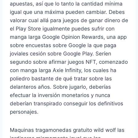
apuestas, así que lo tanto la cantidad mínima
igual que una máxima pueden cambiar. Debes
valorar cual allá para juegos de ganar dinero de
el Play Store igualmente puedes sufrir con
manga larga Google Opinion Rewards, una app
sobre encuestas sobre Google la que paga
joviales cesión sobre Google Play. Serí­en
segundo sobre afirmar juegos NFT, comenzado
con manga larga Axie Infinity, los cuales ha
poliedro bastante de qué tratar sobre las
delanteros años. Sobre jugarlo, deberías
efectuar la inversión monetarios y nunca
deberían transpirado conseguir los definitivos
personajes.
Maquinas tragamonedas gratuito wild wolf las