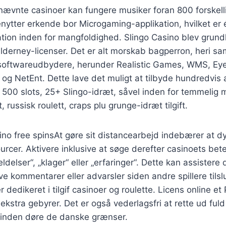
ævnte casinoer kan fungere musiker foran 800 forskelli
nytter erkende bor Microgaming-applikation, hvilket er
ation inden for mangfoldighed. Slingo Casino blev grun
lderney-licenser. Det er alt morskab bagperron, heri sam
e softwareudbydere, herunder Realistic Games, WMS, Ey
og NetEnt. Dette lave det muligt at tilbyde hundredvis a
 500 slots, 25+ Slingo-idræt, såvel inden for temmelig m
t, russisk roulett, craps plu grunge-idræt tilgift.
At gøre sit distancearbejd indebærer at d
urcer. Aktivere inklusive at søge derefter casinoets bete
ldelser“, „klager“ eller „erfaringer“. Dette kan assister
e kommentarer eller advarsler siden andre spillere tilslu
dedikeret i tilgif casinoer og roulette. Licens online et 
kstra gebyrer. Det er også vederlagsfri at rette ud ful
 inden døre de danske grænser.