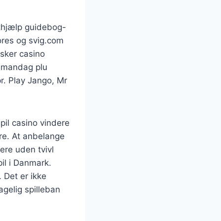
rthjælp guidebog-
ores og svig.com
sker casino
r mandag plu
r. Play Jango, Mr
ere. At anbelange
iere uden tvivl
il i Danmark.
 Det er ikke
agelig spilleban