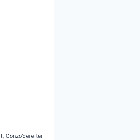
t, Gonzo’derefter