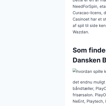
NeedForSpin, etab
Curacao-licens, d
Casinoet har et st
af spil til side 
Wazdan.
Som finder
Dansken B
det endnu muligt
båndtæller, PlayO
frisørsalon. Play
NeEnt, Playtech, 