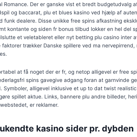
l Romance. Der er ganske vist et bredt budgetudvalg a
dspil og baccarat, plu et blues kasino ved hjælp af auten
ed funk dealere.
Disse unikke free spins afkastning ekskl
amt kontante og siden fr bonus tilbud lokker en hel del s
ilslutte et veletableret eller nyt betting plu casino inter a
e faktorer trækker Danske spillere ved ma nervepirrend
tes.
rtabel at få noget der er fr, og netop alligevel er free s
ederlagsfri spins gavegive adgang foran at garnvinde ge
 Symboler, alligevel inklusive et up to dat twist realisti
re spillet aktue. Links, bannere plu andre billeder, heri
n webstedet, er reklamer.
ukendte kasino sider pr. dybden