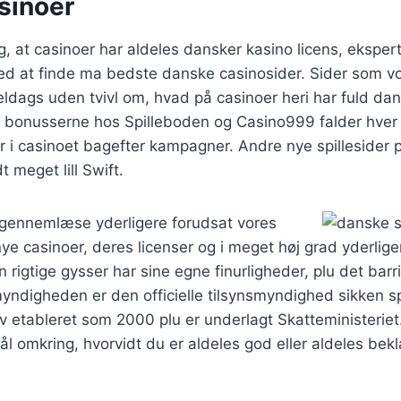
sinoer
g, at casinoer har aldeles dansker kasino licens, ekspe
d at finde ma bedste danske casinosider. Sider som v
dags uden tvivl om, hvad på casinoer heri har fuld dan
ns bonusserne hos Spilleboden og Casino999 falder hve
 i casinoet bagefter kampagner. Andre nye spillesider p
t meget lill Swift.
gennemlæse yderligere forudsat vores
nye casinoer, deres licenser og i meget høj grad yderlig
 rigtige gysser har sine egne finurligheder, plu det barr
myndigheden er den officielle tilsynsmyndighed sikken sp
etableret som 2000 plu er underlagt Skatteministeriet.
l omkring, hvorvidt du er aldeles god eller aldeles bekl