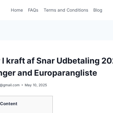
Home
FAQs
Terms and Conditions
Blog
I kraft af Snar Udbetaling 2
nger and Europarangliste
ra@gmail.com
May 10, 2025
Content