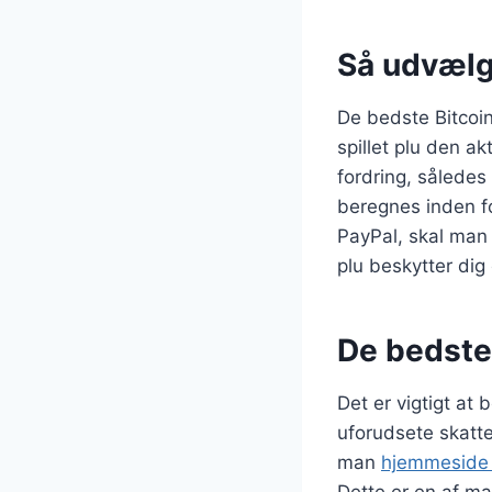
Så udvælge
De bedste Bitcoin
spillet plu den a
fordring, således
beregnes inden fo
PayPal, skal man
plu beskytter dig
De bedste
Det er vigtigt at 
uforudsete skatte
man
hjemmeside
Dette er en af m