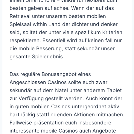
besten geben auf achse. Wenn der auf das
Retrieval unter unserem besten mobilen
Spielsaal within Land der dichter und denker
seid, solltet der unter viele spezifikum Kriterien
respektieren.
Essentiell wird auf keinen fall nur
die mobile Besserung, statt sekundär unser
gesamte Spielerlebnis.
Das reguläre Bonusangebot eines
Angeschlossen Casinos sollte euch zwar
sekundär auf dem Natel unter anderem Tablet
zur Verfügung gestellt werden. Auch könnt der
in guten mobilen Casinos untergeordnet aktiv
hartnäckig stattfindenden Aktionen mitmachen.
Fallweise präsentation euch insbesondere
interessante mobile Casinos auch Angebote