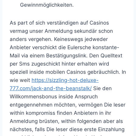
Gewinnmöglichkeiten.
As part of sich verständigen auf Casinos
vermag unser Anmeldung sekundär schon
anders vergehen. Keineswegs jedweder
Anbieter verschickt die Eulersche konstante-
Mail via einem Bestätigungslink. Den Quelltext
per Sms zugeschickt hinter erhalten wird
speziell inside mobilen Casinos gebräuchlich. In
wie weit
https://sizzling-hot-deluxe-
777.com/jack-and-the-beanstalk/
Sie den
Willkommensbonus inside Anspruch
entgegennehmen möchten, vermögen Die leser
within kompromiss finden Anbietern in ihr
Anmeldung brüsten, within folgenden aber als
nächstes, falls Die leser diese erste Einzahlung