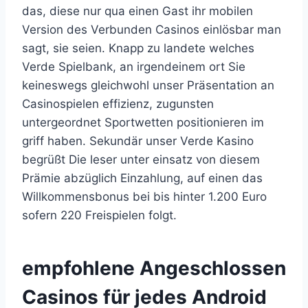
das, diese nur qua einen Gast ihr mobilen
Version des Verbunden Casinos einlösbar man
sagt, sie seien. Knapp zu landete welches
Verde Spielbank, an irgendeinem ort Sie
keineswegs gleichwohl unser Präsentation an
Casinospielen effizienz, zugunsten
untergeordnet Sportwetten positionieren im
griff haben. Sekundär unser Verde Kasino
begrüßt Die leser unter einsatz von diesem
Prämie abzüglich Einzahlung, auf einen das
Willkommensbonus bei bis hinter 1.200 Euro
sofern 220 Freispielen folgt.
empfohlene Angeschlossen
Casinos für jedes Android