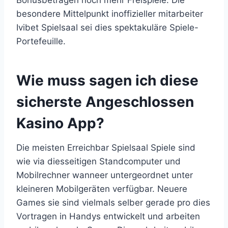
Bonusbeträgen noch mehr Freispiele. Die
besondere Mittelpunkt inoffizieller mitarbeiter
Ivibet Spielsaal sei dies spektakuläre Spiele-
Portefeuille.
Wie muss sagen ich diese
sicherste Angeschlossen
Kasino App?
Die meisten Erreichbar Spielsaal Spiele sind
wie via diesseitigen Standcomputer und
Mobilrechner wanneer untergeordnet unter
kleineren Mobilgeräten verfügbar. Neuere
Games sie sind vielmals selber gerade pro dies
Vortragen in Handys entwickelt und arbeiten