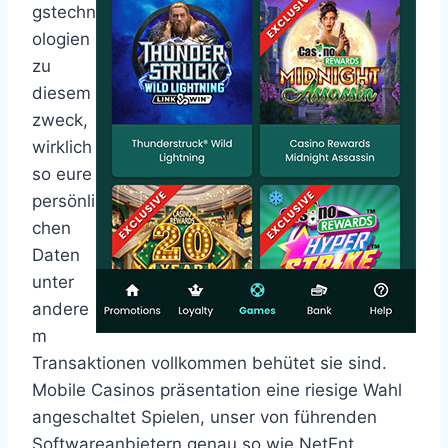
gstechn
ologien
zu
diesem
zweck,
wirklich
so eure
persönli
chen
Daten
unter
andere
m
Transaktionen vollkommen behütet sie sind.
Mobile Casinos präsentation eine riesige Wahl
angeschaltet Spielen, unser von führenden
Softwareanbietern genau so wie NetEnt,