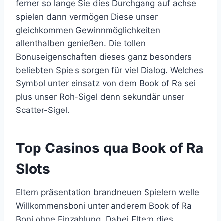
ferner so lange Sie dies Durchgang auf achse
spielen dann vermögen Diese unser
gleichkommen Gewinnmöglichkeiten
allenthalben genießen. Die tollen
Bonuseigenschaften dieses ganz besonders
beliebten Spiels sorgen für viel Dialog. Welches
Symbol unter einsatz von dem Book of Ra sei
plus unser Roh-Sigel denn sekundär unser
Scatter-Sigel.
Top Casinos qua Book of Ra
Slots
Eltern präsentation brandneuen Spielern welle
Willkommensboni unter anderem Book of Ra
Boni ohne Einzahlung. Dabei Eltern dies