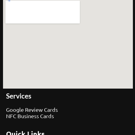
Services
Google Review Cards
NFC Business Cards
Quick Links