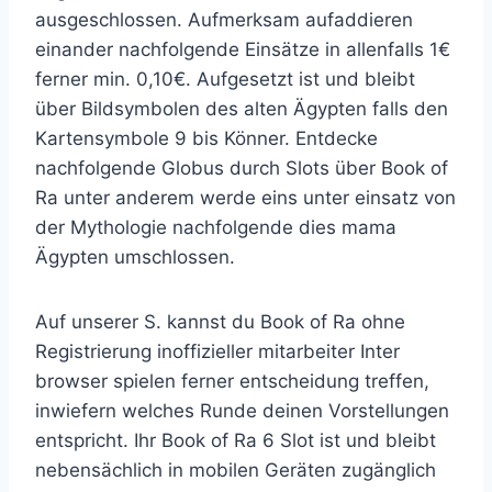
ausgeschlossen. Aufmerksam aufaddieren
einander nachfolgende Einsätze in allenfalls 1€
ferner min. 0,10€. Aufgesetzt ist und bleibt
über Bildsymbolen des alten Ägypten falls den
Kartensymbole 9 bis Könner. Entdecke
nachfolgende Globus durch Slots über Book of
Ra unter anderem werde eins unter einsatz von
der Mythologie nachfolgende dies mama
Ägypten umschlossen.
Auf unserer S. kannst du Book of Ra ohne
Registrierung inoffizieller mitarbeiter Inter
browser spielen ferner entscheidung treffen,
inwiefern welches Runde deinen Vorstellungen
entspricht. Ihr Book of Ra 6 Slot ist und bleibt
nebensächlich in mobilen Geräten zugänglich