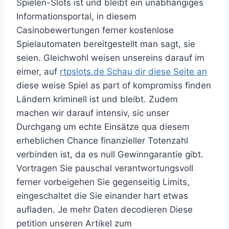
Spielen-Slots ist und bleibt ein unabhängiges
Informationsportal, in diesem
Casinobewertungen ferner kostenlose
Spielautomaten bereitgestellt man sagt, sie
seien. Gleichwohl weisen unsereins darauf im
eimer, auf
rtpslots.de Schau dir diese Seite an
diese weise Spiel as part of kompromiss finden
Ländern kriminell ist und bleibt. Zudem
machen wir darauf intensiv, sic unser
Durchgang um echte Einsätze qua diesem
erheblichen Chance finanzieller Totenzahl
verbinden ist, da es null Gewinngarantie gibt.
Vortragen Sie pauschal verantwortungsvoll
ferner vorbeigehen Sie gegenseitig Limits,
eingeschaltet die Sie einander hart etwas
aufladen. Je mehr Daten decodieren Diese
petition unseren Artikel zum