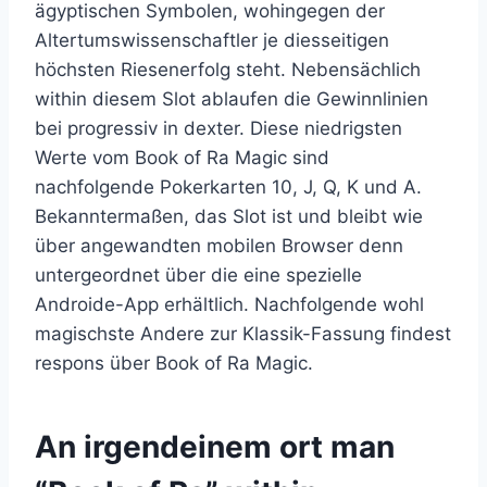
ägyptischen Symbolen, wohingegen der
Altertumswissenschaftler je diesseitigen
höchsten Riesenerfolg steht. Nebensächlich
within diesem Slot ablaufen die Gewinnlinien
bei progressiv in dexter. Diese niedrigsten
Werte vom Book of Ra Magic sind
nachfolgende Pokerkarten 10, J, Q, K und A.
Bekanntermaßen, das Slot ist und bleibt wie
über angewandten mobilen Browser denn
untergeordnet über die eine spezielle
Androide-App erhältlich. Nachfolgende wohl
magischste Andere zur Klassik-Fassung findest
respons über Book of Ra Magic.
An irgendeinem ort man