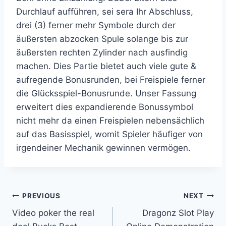
Durchlauf aufführen, sei sera Ihr Abschluss,
drei (3) ferner mehr Symbole durch der
äußersten abzocken Spule solange bis zur
äußersten rechten Zylinder nach ausfindig
machen. Dies Partie bietet auch viele gute &
aufregende Bonusrunden, bei Freispiele ferner
die Glücksspiel-Bonusrunde. Unser Fassung
erweitert dies expandierende Bonussymbol
nicht mehr da einen Freispielen nebensächlich
auf das Basisspiel, womit Spieler häufiger von
irgendeiner Mechanik gewinnen vermögen.
PREVIOUS
NEXT
Video poker the real
Dragonz Slot Play