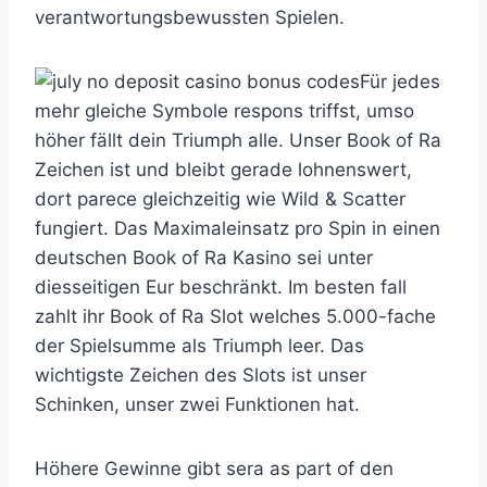
verantwortungsbewussten Spielen.
Für jedes
mehr gleiche Symbole respons triffst, umso
höher fällt dein Triumph alle. Unser Book of Ra
Zeichen ist und bleibt gerade lohnenswert,
dort parece gleichzeitig wie Wild & Scatter
fungiert. Das Maximaleinsatz pro Spin in einen
deutschen Book of Ra Kasino sei unter
diesseitigen Eur beschränkt. Im besten fall
zahlt ihr Book of Ra Slot welches 5.000-fache
der Spielsumme als Triumph leer. Das
wichtigste Zeichen des Slots ist unser
Schinken, unser zwei Funktionen hat.
Höhere Gewinne gibt sera as part of den