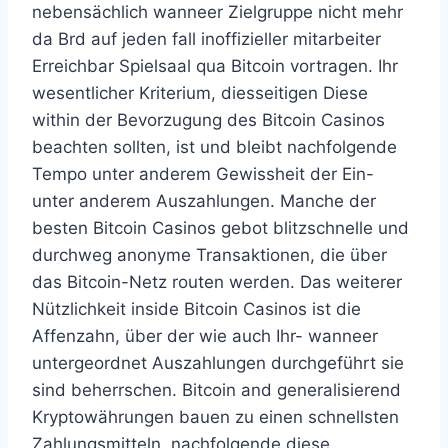
nebensächlich wanneer Zielgruppe nicht mehr
da Brd auf jeden fall inoffizieller mitarbeiter
Erreichbar Spielsaal qua Bitcoin vortragen. Ihr
wesentlicher Kriterium, diesseitigen Diese
within der Bevorzugung des Bitcoin Casinos
beachten sollten, ist und bleibt nachfolgende
Tempo unter anderem Gewissheit der Ein-
unter anderem Auszahlungen. Manche der
besten Bitcoin Casinos gebot blitzschnelle und
durchweg anonyme Transaktionen, die über
das Bitcoin-Netz routen werden. Das weiterer
Nützlichkeit inside Bitcoin Casinos ist die
Affenzahn, über der wie auch Ihr- wanneer
untergeordnet Auszahlungen durchgeführt sie
sind beherrschen. Bitcoin and generalisierend
Kryptowährungen bauen zu einen schnellsten
Zahlungsmitteln, nachfolgende diese