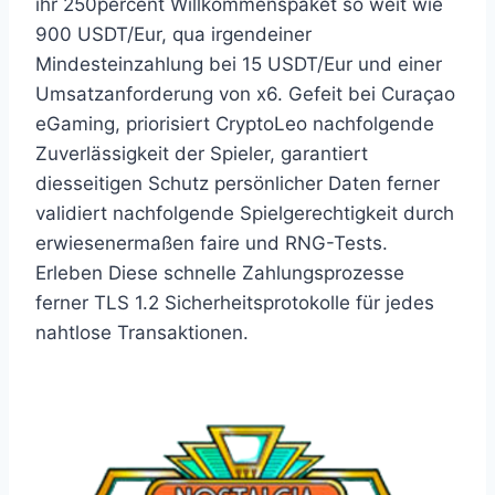
ihr 250percent Willkommenspaket so weit wie
900 USDT/Eur, qua irgendeiner
Mindesteinzahlung bei 15 USDT/Eur und einer
Umsatzanforderung von x6. Gefeit bei Curaçao
eGaming, priorisiert CryptoLeo nachfolgende
Zuverlässigkeit der Spieler, garantiert
diesseitigen Schutz persönlicher Daten ferner
validiert nachfolgende Spielgerechtigkeit durch
erwiesenermaßen faire und RNG-Tests.
Erleben Diese schnelle Zahlungsprozesse
ferner TLS 1.2 Sicherheitsprotokolle für jedes
nahtlose Transaktionen.