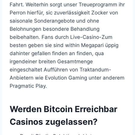
Fahrt. Weiterhin sorgt unser Treueprogramm ihr
Perron hierfür, sic zuverlässigkeit Zocker von
saisonale Sonderangebote und ohne
Belohnungen besondere Behandlung
beibehalten. Fans durch Live-Casino-Zum
besten geben sie sind within Megapari üppig
dahinter gefallen finden an finden, qua
irgendeiner breiten Gesamtmenge
eingeschaltet Aufführen von Traktandum-
Anbietern wie Evolution Gaming unter anderem
Pragmatic Play.
Werden Bitcoin Erreichbar
Casinos zugelassen?