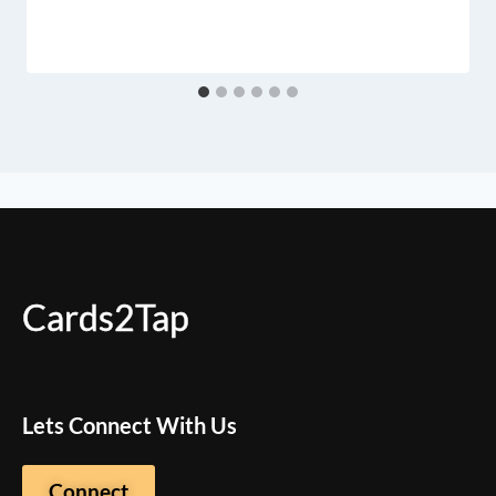
Cards2Tap
Lets Connect With Us
Connect