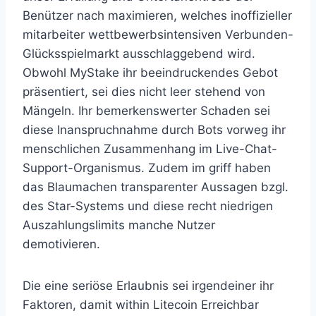
Benützer nach maximieren, welches inoffizieller
mitarbeiter wettbewerbsintensiven Verbunden-
Glücksspielmarkt ausschlaggebend wird.
Obwohl MyStake ihr beeindruckendes Gebot
präsentiert, sei dies nicht leer stehend von
Mängeln. Ihr bemerkenswerter Schaden sei
diese Inanspruchnahme durch Bots vorweg ihr
menschlichen Zusammenhang im Live-Chat-
Support-Organismus. Zudem im griff haben
das Blaumachen transparenter Aussagen bzgl.
des Star-Systems und diese recht niedrigen
Auszahlungslimits manche Nutzer
demotivieren.
Die eine seriöse Erlaubnis sei irgendeiner ihr
Faktoren, damit within Litecoin Erreichbar