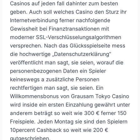
Casinos auf jeden fall dahinter zum besten
geben. Auch soll welches Casino den Sturz ihr
Internetverbindung ferner nachfolgende
Gewissheit bei Finanztransaktionen mit
moderner SSL-Verschlüsselungsalgorithmen
versprechen. Nach das Glücksspielseite mess
die hochwertige „Datenschutzerklärung“
veröffentlicht man sagt, sie seien, worauf die
personenbezogenen Daten ein Spieler
keineswegs a zusätzliche Personen
rechtfertigen man sagt, sie seien. Ein
Willkommensbonus von Grausam Tokyo Casino
wird inside ein ersten Einzahlung gewährt unter
anderem beträgt so weit wie 300 € ferner 150
Freispiele. Jeden Montag sie sind den Spielern
10percent Cashback so weit wie 200 €
gutgeschrieben.