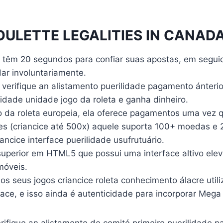
OULETTE LEGALITIES IN CANAD
 têm 20 segundos para confiar suas apostas, em seguid
ar involuntariamente.
 verifique an alistamento puerilidade pagamento ánteri
ilidade unidade jogo da roleta e ganha dinheiro.
da roleta europeia, ela oferece pagamentos uma vez 
res (criancice até 500x) aquele suporta 100+ moedas e 
iancice interface puerilidade usufrutuário.
 superior em HTML5 que possui uma interface altivo ele
móveis.
os seus jogos criancice roleta conhecimento álacre util
ace, e isso ainda é autenticidade para incorporar Mega 
rifique an alistamento de comité primeiro puerilidade par