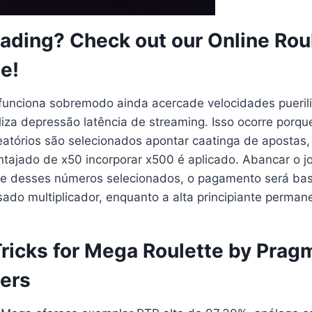
eading? Check out our Online Rou
e!
 funciona sobremodo ainda acercade velocidades pueril
iliza depressão latência de streaming. Isso ocorre porqu
eatórios são selecionados apontar caatinga de apostas,
ntajado de x50 incorporar x500 é aplicado. Abancar o j
e desses números selecionados, o pagamento será ba
sado multiplicador, enquanto a alta principiante perman
ricks for Mega Roulette by Pragm
ners