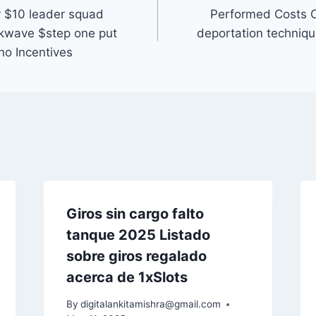
 $10 leader squad
Performed Costs Cl
ckwave $step one put
deportation techniq
no Incentives
Giros sin cargo falto
tanque 2025 Listado
sobre giros regalado
acerca de 1xSlots
By
digitalankitamishra@gmail.com