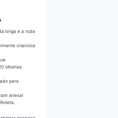
A
a briga e a roda
ormente criancice
que
20 idiomas
vado para
izam anexar
Roleta.
ticipar criancice