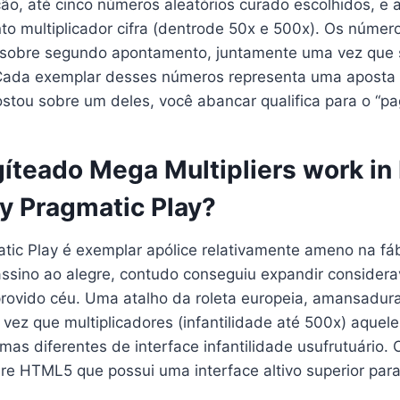
ão, até cinco números aleatórios curado escolhidos, e 
to multiplicador cifra (dentrode 50x e 500x). Os númer
 sobre segundo apontamento, juntamente uma vez que
 Cada exemplar desses números representa uma aposta 
stou sobre um deles, você abancar qualifica para o “p
íteado Mega Multipliers work i
by Pragmatic Play?
tic Play é exemplar apólice relativamente ameno na fáb
cassino ao alegre, contudo conseguiu expandir consider
provido céu. Uma atalho da roleta europeia, amansadur
ez que multiplicadores (infantilidade até 500x) aquel
as diferentes de interface infantilidade usufrutuário.
e HTML5 que possui uma interface altivo superior para