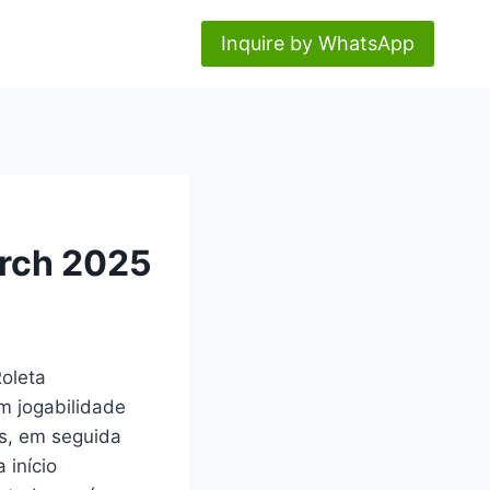
Inquire by WhatsApp
arch 2025
oleta
em jogabilidade
as, em seguida
 início