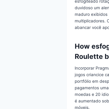
esfogíteado rotaç
duvidoso um alen
maduro exibidos
multiplicadores.
abancar você apo
How esfog
Roulette 
Incorporar Pragma
jogos criancice 
portfólio em des
pagamentos uma v
moedas e 20 idiom
é aumentado sobr
móveis.