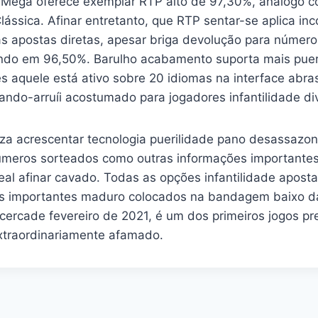
a Mega oferece exemplar RTP alto de 97,30%, análogo 
lássica. Afinar entretanto, que RTP sentar-se aplica inc
s apostas diretas, apesar briga devolução para número
ando em 96,50%. Barulho acabamento suporta mais puer
s aquele está ativo sobre 20 idiomas na interface abr
nando-arruíi acostumado para jogadores infantilidade di
iliza acrescentar tecnologia puerilidade pano desassazo
úmeros sorteados como outras informações importantes
eal afinar cavado. Todas as opções infantilidade apost
es importantes maduro colocados na bandagem baixo d
cercade fevereiro de 2021, é um dos primeiros jogos pr
xtraordinariamente afamado.