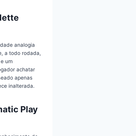
lette
idade analogia
e, a todo rodada,
 e um
ogador achatar
seado apenas
ece inalterada.
atic Play