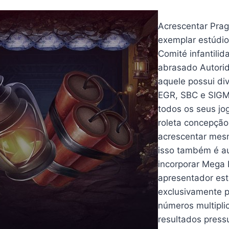
Acrescentar Prag
exemplar estúdio
Comité infantili
abrasado Autori
aquele possui di
EGR, SBC e SIG
todos os seus jog
roleta concepção 
acrescentar mesm
isso também é au
incorporar Mega R
apresentador est
exclusivamente p
números multipli
resultados press