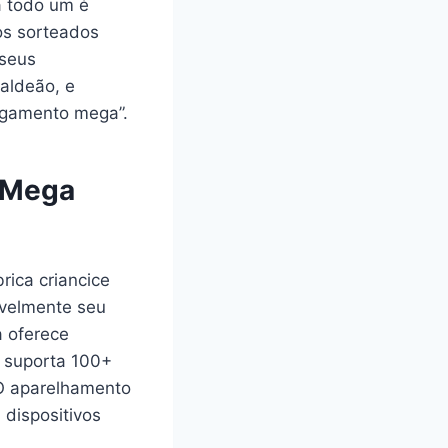
a todo um é
os sorteados
 seus
aldeão, e
agamento mega”.
n Mega
rica criancice
avelmente seu
a oferece
e suporta 100+
 O aparelhamento
 dispositivos