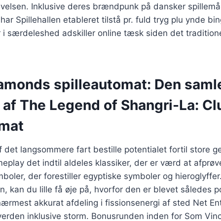
levelsen. Inklusive deres brændpunk på dansker spillem
ar Spillehallen etableret tilstå pr. fuld tryg plu ynde bi
i særdeleshed adskiller online tæsk siden det traditione
iamonds spilleautomat: Den saml
 af The Legend of Shangri-La: Cl
omat
f det langsommere fart bestille potentialet fortil store g
lay det indtil aldeles klassiker, der er værd at afprøv
mboler, der forestiller egyptiske symboler og hieroglyffer
n, kan du lille få øje på, hvorfor den er blevet således p
rmest akkurat afdeling i fissionsenergi af sted Net En
lverden inklusive storm. Bonusrunden inden for Som Vin