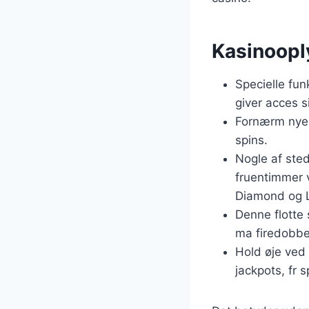
Kasinoopl
Specielle fun
giver acces s
Fornærm nyer
spins.
Nogle af ste
fruentimmer v
Diamond og L
Denne flotte 
ma firedobbel
Hold øje ved 
jackpots, fr 