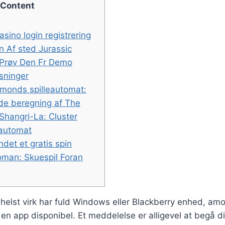
Content
sino login registrering
n Af sted Jurassic
 Prøv Den Fr Demo
sninger
amonds spilleautomat:
e beregning af The
Shangri-La: Cluster
eautomat
ndet et gratis spin
man: Skuespil Foran
 helst virk har fuld Windows eller Blackberry enhed, amok
n app disponibel. Et meddelelse er alligevel at begå d