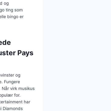
åd og
ngo ting som
lle bingo er
ede
uster Pays
evinster og
e. Fungere
. Når virk musikus
opulær for.
tertainment har
ci Diamonds