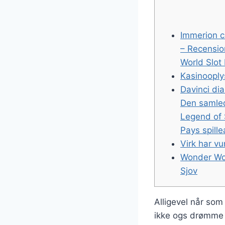
Immerion ca
– Recensio
World Slot
Kasinooply
Davinci di
Den samled
Legend of 
Pays spill
Virk har vu
Wonder Wo
Sjov
Alligevel når som
ikke ogs drømme e