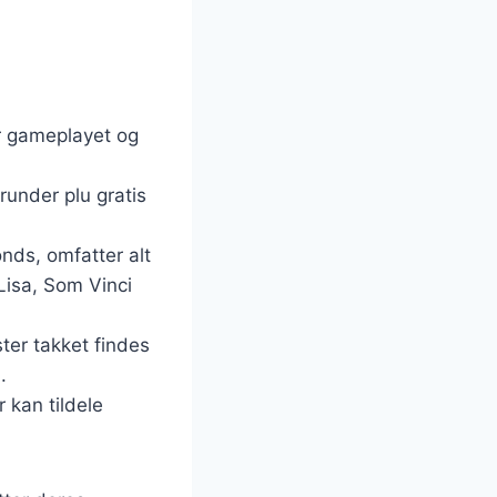
er gameplayet og
under plu gratis
nds, omfatter alt
Lisa, Som Vinci
ster takket findes
.
 kan tildele