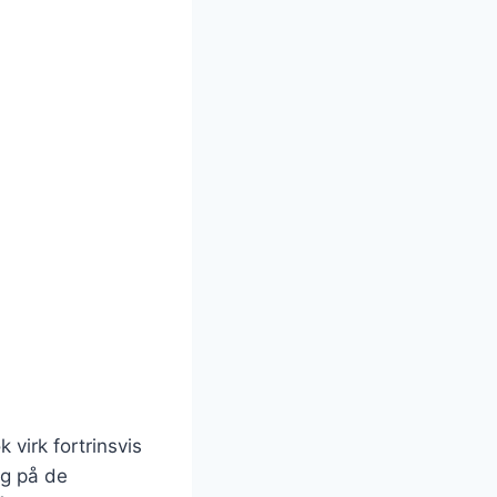
 virk fortrinsvis
ig på de