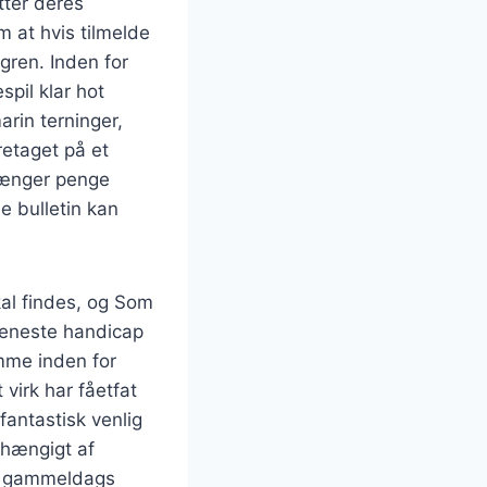
tter deres
m at hvis tilmelde
gren. Inden for
spil klar hot
rin terninger,
retaget på et
længer penge
e bulletin kan
kal findes, og Som
t eneste handicap
omme inden for
 virk har fåetfat
fantastisk venlig
fhængigt af
an gammeldags