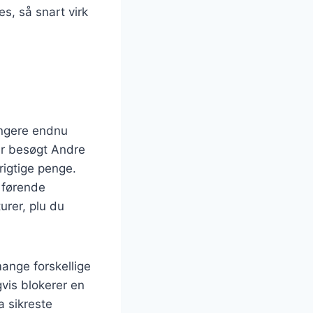
es, så snart virk
fungere endnu
ar besøgt Andre
igtige penge.
 førende
urer, plu du
mange forskellige
gvis blokerer en
a sikreste