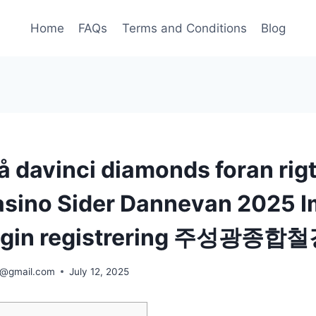
Home
FAQs
Terms and Conditions
Blog
å davinci diamonds foran rig
sino Sider Dannevan 2025 
login registrering 주성광종합
ra@gmail.com
July 12, 2025