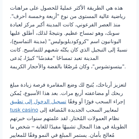
هذه هي الطريقة الأكثر عمليةً للحصول على مراهنات
رياضية عالية المستوى من نوع "أربعة وخمسة أحرف".
منذ العصر الفرعوني، كانت المدينة أكبر مركز لعبادة
سوبك، وهو تمساح عظيم. ونتيجةً لذلك، أطلق عليها
اليونانيون اسم "كروكوديلوبوليس" (مدينة التماسيح)،
نسبةً إلى التبجيل الذي كان يكنّه شعبهم للتماسيح. كانت
المدينة تعبد تمساحًا "مقدسًا" كبيرًا، يُدعى
"بيتسوتشوس"، وكان مُرصّعًا بالفضة والأحجار الكريمة.
لتعزيز أرباحك، يُتيح لك وضع المقامرة فرصة زيادة مبلغ
ربحك أو مضاعفته أربع مرات. بعد هذا الأسبوع، يُمكن
إجراء السحب فورًا أو وفقًا
تسجيل الدخول إلى تطبيق
لمعايير السحب الجديدة المُضافة إلى
tusk casino
نظام العمولات المُختار. لقد علمتهم سنوات خبرتهم
الطويلة في هذا المجال تشبيهًا مفيدًا للغاية – شخص ما
مُعالج بأمان. يستمر المبلغ في النمو وفقًا للمعايير