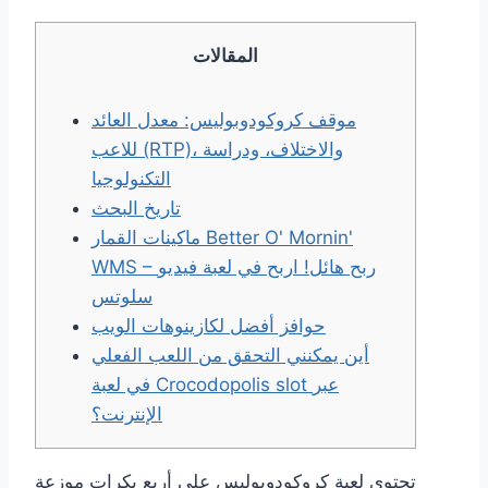
المقالات
موقف كروكودوبوليس: معدل العائد
للاعب (RTP)، والاختلاف، ودراسة
التكنولوجيا
تاريخ البحث
ماكينات القمار Better O' Mornin'
WMS – ربح هائل! اربح في لعبة فيديو
سلوتس
حوافز أفضل لكازينوهات الويب
أين يمكنني التحقق من اللعب الفعلي
في لعبة Crocodopolis slot عبر
الإنترنت؟
تحتوي لعبة كروكودوبوليس على أربع بكرات موزعة