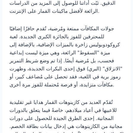
الدقيق. ثبّت أداتنا للوصول إلى المزيد من الدراسات
الرائعة لأفضل ماكينات القمار على الإنترنت.
جولات المكافآت ممتعة ومُرضية، تُقدم حافزًا إضافيًا
للمحترفين للفوز بالجائزة الكبرى الجديدة. لعبة
كروكودوبوليس زاخرة بالميزات الإضافية، بالإضافة إلى
ميزة "السقوط" الرائعة، وهي ميزة ليست إبداعية
فحسب، بل مُرضية أيضًا. إذا تم وضع شريط التمرير
"الانزلاق" (البري) فوق إحدى البكرات الجديدة، وظهرت
رموز برية في اللعبة، فقد تحصل على مُضاعف كبير، أو
مكافآت متزايدة، أو فرصة مُحتملة للفوز مرة أخرى.
تُقدّم العديد من كازينوهات القمار هدايا غير تقليدية
للاعبيها في أعياد ميلادهم، خاصةً فيما يتعلق بالدورات
المجانية. إحدى الطرق الجيدة للحصول على دورات
مجانية من الكازينوهات هي إدخال بيانات بطاقة الخصم.