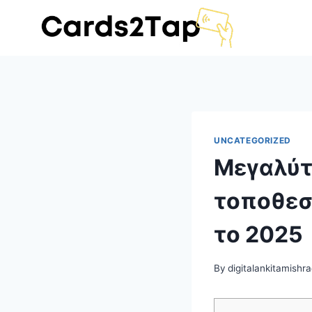
UNCATEGORIZED
Μεγαλύτ
τοποθεσί
το 2025
By
digitalankitamish