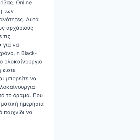
όβας. Online
η των
θανότητες.
Αυτά
υς αρχάριους
 τις
 για να
ρόνο, η Black-
το ολοκαίνουργιο
 είστε
αι μπορείτε να
ολοκαίνουργια
πό το όραμα. Που
γματική ημερήσια
ό παιχνίδι να