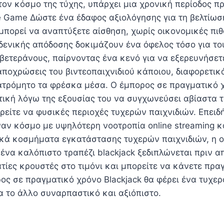
τον κόσμο της τύχης, υπάρχει μια χρονική περίοδος πρ
ne Game Δώστε ένα έδαφος αξιολόγησης για τη βελτίωσ
 μπορεί να αναπτύξετε αίσθηση, χωρίς οικονομικές πι
δενικής απόδοσης δοκιμάζουν ένα όφελος τόσο για το
 βετεράνους, παίρνοντας ένα κενό για να εξερευνήσετε
ποχρώσεις του βιντεοπαιχνιδιού κάποιου, διαφορετικά
ατρόμητο τα φρέσκα μέσα. Ο έμπορος σε πραγματικό χ
στική λόγω της εξουσίας του να συγχωνεύσει αβίαστα 
είτε να φυσικές περιοχές τυχερών παιχνιδιών. Επειδή
ναν κόσμο με υψηλότερη νοοτροπία online streaming κ
κά κοσμήματα εγκατάστασης τυχερών παιχνιδιών, η 
ένα καλόπιστο τραπέζι blackjack ξεδιπλώνεται πριν α
τίες κρουστές στο τιμόνι και μπορείτε να κάνετε πρα
ος σε πραγματικό χρόνο Blackjack θα φέρει ένα τυχερ
α το άλλο συναρπαστικό και αξιόπιστο.