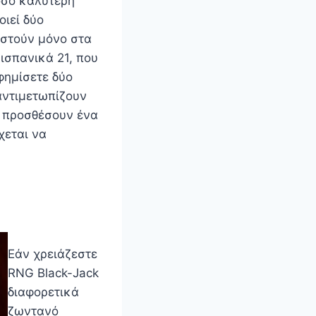
τόσο καλύτερη
οιεί δύο
αστούν μόνο στα
ισπανικά 21, που
φημίσετε δύο
αντιμετωπίζουν
α προσθέσουν ένα
χεται να
Εάν χρειάζεστε
RNG Black-Jack
διαφορετικά
ζωντανό