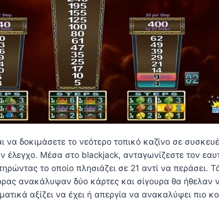
ι να δοκιμάσετε το νεότερο τοπικό καζίνο σε συσκευέ
ν έλεγχο. Μέσα στο blackjack, ανταγωνίζεστε τον εαυ
ηρώντας το οποίο πλησιάζει σε 21 αντί να περάσει. Τ
ορας ανακάλυψαν δύο κάρτες και σίγουρα θα ήθελαν να
ατικά αξίζει να έχει ή απεργία να ανακαλύψει πιο κο