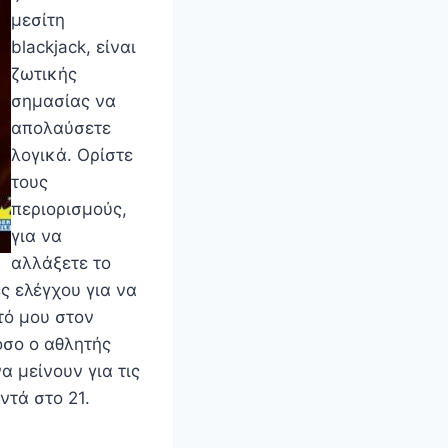
μεσίτη
blackjack, είναι
ζωτικής
σημασίας να
απολαύσετε
λογικά. Ορίστε
τους
περιορισμούς,
για να
αλλάξετε το
ς ελέγχου για να
τό μου στον
όσο ο αθλητής
 μείνουν για τις
ντά στο 21.