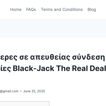
Home
FAQs
Terms and Conditions
Blog
ερες σε απευθείας σύνδεση
ες Black-Jack The Real Dea
ra@gmail.com
June 25, 2025