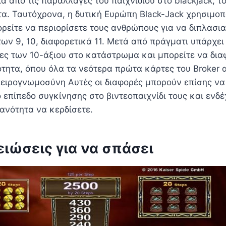
ιά από τις παραλλαγές του παιχνιδιού στο blackjack, 
τα. Ταυτόχρονα, η δυτική Ευρώπη Black-Jack χρησιμοπ
ορείτε να περιορίσετε τους ανθρώπους για να διπλασι
ν 9, 10, διαφορετικά 11. Μετά από πράγματι υπάρχει 
τες των 10-άξιου στο κατάστρωμα και μπορείτε να δια
ότητα, όπου όλα τα νεότερα πρώτα κάρτες του Broker 
ειρογνωμοσύνη Αυτές οι διαφορές μπορούν επίσης ν
επίπεδο συγκίνησης στο βιντεοπαιχνίδι τους και ενδέ
ανότητα να κερδίσετε.
ιώσεις για να σπάσει