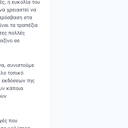
ς, η ευκολία του
να χρειαστεί να
 πρόσβαση στα
ίναι τα τραπέζια
ητες πολλές
αζίνο σε
να, συνιστούμε
άλο τοπικό
ν εκδόσεων της
ουν κάποια
ουν
ογές που