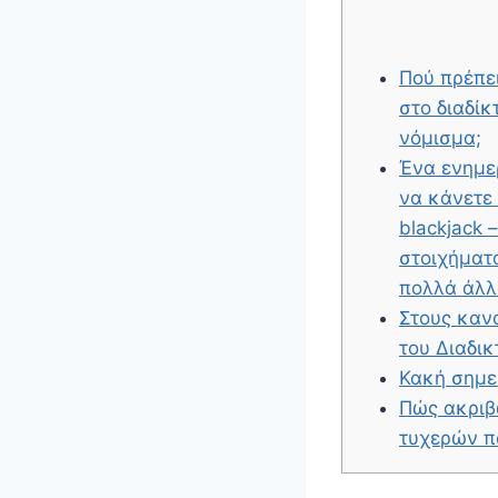
Πού πρέπει
στο διαδίκ
νόμισμα;
Ένα ενημε
να κάνετε
blackjack 
στοιχήματα
πολλά άλ
Στους καν
του Διαδικ
Κακή σημε
Πώς ακριβ
τυχερών π